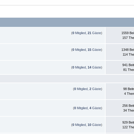
(
0
Mitglied,
21
Gäste
)
1559 Bei
157 Th
(
0
Mitglied,
15
Gäste
)
1348 Bei
114 Th
941 Bei
(
0
Mitglied,
14
Gäste
)
81 Th
(
0
Mitglied,
2
Gäste
)
98 Beit
4 The
256 Bei
(
0
Mitglied,
4
Gäste
)
34 Th
929 Bei
(
0
Mitglied,
10
Gäste
)
122 Th