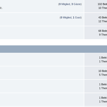
(
0
Mitglied,
3
Gäste
)
102 Bei
c.
10 Th
(
0
Mitglied,
1
Gast
)
43 Beit
12 Th
68 Beit
9 The
1 Beit
1 The
10 Beit
5 The
1 Beit
1 The
1 Beit
1 The