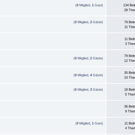
(
0
Mitglied,
1
Gast
)
134 Bei
28 Th
(
0
Mitglied,
2
Gäste
)
79 Beit
11 Th
11 Beit
3 The
79 Beit
(
0
Mitglied,
2
Gäste
)
12 Th
35 Beit
(
0
Mitglied,
4
Gäste
)
10 Th
(
0
Mitglied,
3
Gäste
)
18 Beit
5 The
36 Beit
9 The
(
0
Mitglied,
1
Gast
)
11 Beit
4 The