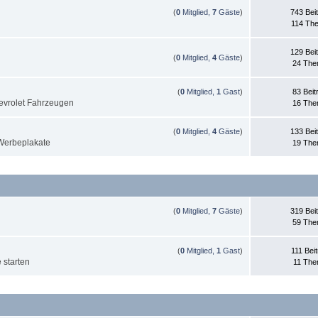
(
0
Mitglied,
7
Gäste
)
743 Bei
114 Th
129 Bei
(
0
Mitglied,
4
Gäste
)
24 Th
(
0
Mitglied,
1
Gast
)
83 Beit
evrolet Fahrzeugen
16 Th
(
0
Mitglied,
4
Gäste
)
133 Bei
 Werbeplakate
19 Th
(
0
Mitglied,
7
Gäste
)
319 Bei
59 Th
(
0
Mitglied,
1
Gast
)
111 Bei
e starten
11 Th