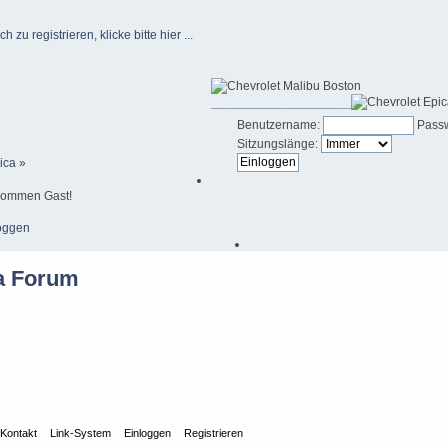
u registrieren, klicke bitte hier ...
____________________
Benutzername:
Passw
Sitzungslänge:
ica »
kommen Gast!
oggen
Kontakt
Link-System
Einloggen
Registrieren