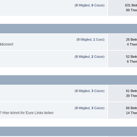
(
0
Mitglied,
6
Gäste
)
631 Bei
99 Th
(
0
Mitglied,
1
Gast
)
26 Beit
tioniert
4 The
(
0
Mitglied,
2
Gäste
)
52 Beit
6 The
(
0
Mitglied,
3
Gäste
)
61 Beit
39 Th
(
0
Mitglied,
3
Gäste
)
66 Beit
Hier könnt ihr Eure Links teilen
14 Th