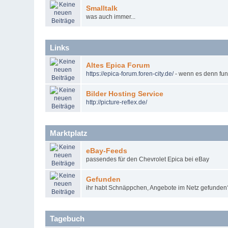
Smalltalk
was auch immer...
Links
Altes Epica Forum
https
://
epica
-
forum
.
foren
-
city
.
de
/
- wenn es denn funk
Bilder Hosting Service
http
://
picture
-
reflex
.
de
/
Marktplatz
eBay-Feeds
passendes für den Chevrolet Epica bei eBay
Gefunden
ihr habt Schnäppchen, Angebote im Netz gefunden? 
Tagebuch