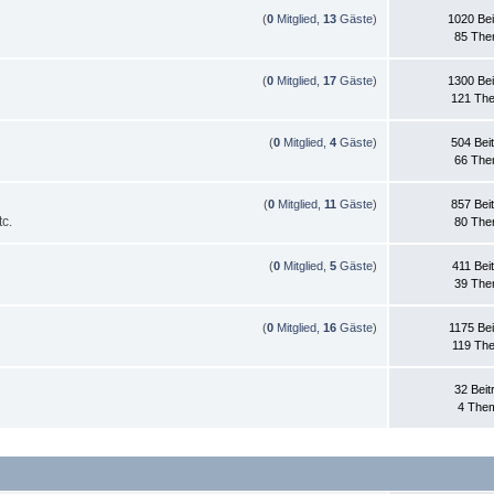
(
0
Mitglied,
13
Gäste
)
1020 Bei
85 Th
(
0
Mitglied,
17
Gäste
)
1300 Bei
121 Th
(
0
Mitglied,
4
Gäste
)
504 Bei
66 Th
(
0
Mitglied,
11
Gäste
)
857 Bei
c.
80 Th
(
0
Mitglied,
5
Gäste
)
411 Bei
39 Th
(
0
Mitglied,
16
Gäste
)
1175 Bei
119 Th
32 Beit
4 The