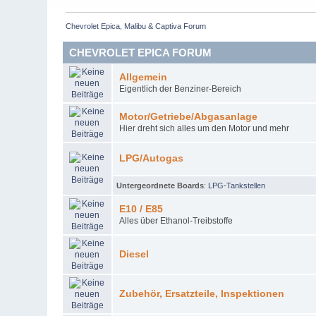
Chevrolet Epica, Malibu & Captiva Forum
CHEVROLET EPICA FORUM
Allgemein
Eigentlich der Benziner-Bereich
Motor/Getriebe/Abgasanlage
Hier dreht sich alles um den Motor und mehr
LPG/Autogas
Untergeordnete Boards
:
LPG-Tankstellen
E10 / E85
Alles über Ethanol-Treibstoffe
Diesel
Zubehör, Ersatzteile, Inspektionen