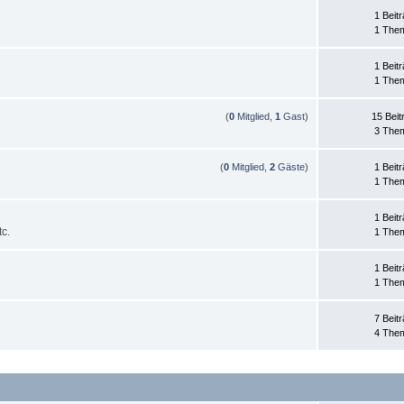
1 Beit
1 The
1 Beit
1 The
(
0
Mitglied,
1
Gast
)
15 Beit
3 The
(
0
Mitglied,
2
Gäste
)
1 Beit
1 The
1 Beit
c.
1 The
1 Beit
1 The
7 Beit
4 The