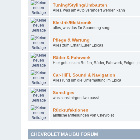
Tuning/Styling/Umbauten
Alles, was am Auto verändert werden kann
Elektrik/Elektronik
alles, was das für Spannung sorgt
Pflege & Wartung
Alles zum Erhalt Eurer Epicas
Räder & Fahrwerk
Hier geht es um Reifen, Räder, Fahrwerk, Felgen, et
Car-HiFi, Sound & Navigation
Alles rund um die Unterhaltung im Epica
Sonstiges
was sonst nirgendwo passt
Rückrufaktionen
amtliche Mitteilungen von Chevrolet
CHEVROLET MALIBU FORUM