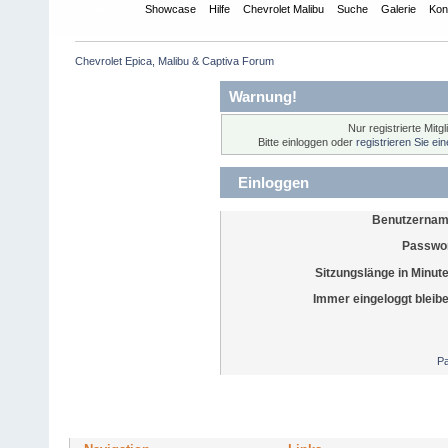
Übersicht
Showcase
Hilfe
Chevrolet Malibu
Suche
Galerie
Kon
Chevrolet Epica, Malibu & Captiva Forum
Warnung!
Nur registrierte Mitg
Bitte einloggen oder
registrieren Sie ei
Einloggen
Benutzernam
Passwor
Sitzungslänge in Minut
Immer eingeloggt bleib
Pa