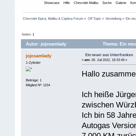
Übersicht
Showcase
Hilfe
Chevrolet Malibu
Suche
Galerie
Kon
Chevrolet Epica, Malibu & Captiva Forum
»
Off Topic
»
Vorstellung
»
Ein ne
Seiten:
1
Autor: jojosamlady
Thema: Ein neue
Ein neuer aus Unterfranken
jojosamlady
«
am:
28. Juli 2022, 18:33:49 »
1-Zylinder
Hallo zusamme
Beiträge: 1
Mitglied Nº: 1154
Ich heiße Jürg
zwischen Würz
Ich bin 58 Jahr
Autogas Version
7.000 KM zurück