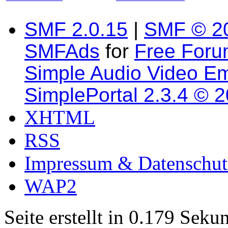
SMF 2.0.15
|
SMF © 2
SMFAds
for
Free For
Simple Audio Video E
SimplePortal 2.3.4 © 
XHTML
RSS
Impressum & Datenschut
WAP2
Seite erstellt in 0.179 Sek