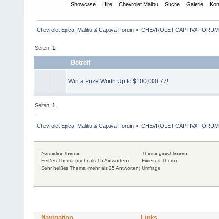
Übersicht
Showcase
Hilfe
Chevrolet Malibu
Suche
Galerie
Kon
Chevrolet Epica, Malibu & Captiva Forum
»
CHEVROLET CAPTIVA FORUM
Seiten:
1
Betreff
Win a Prize Worth Up to $100,000.77!
Seiten:
1
Chevrolet Epica, Malibu & Captiva Forum
»
CHEVROLET CAPTIVA FORUM
Normales Thema
Thema geschlossen
Heißes Thema (mehr als 15 Antworten)
Fixiertes Thema
Sehr heißes Thema (mehr als 25 Antworten)
Umfrage
Navigation
Links