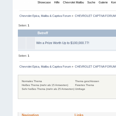
Übersicht
Showcase
Hilfe
Chevrolet Malibu
Suche
Galerie
Kon
Chevrolet Epica, Malibu & Captiva Forum
»
CHEVROLET CAPTIVA FORUM
Seiten:
1
Betreff
Win a Prize Worth Up to $100,000.77!
Seiten:
1
Chevrolet Epica, Malibu & Captiva Forum
»
CHEVROLET CAPTIVA FORUM
Normales Thema
Thema geschlossen
Heißes Thema (mehr als 15 Antworten)
Fixiertes Thema
Sehr heißes Thema (mehr als 25 Antworten)
Umfrage
Navigation
Links