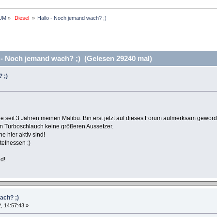
UM
»
 Diesel 
»
Hallo - Noch jemand wach? ;)
- Noch jemand wach? ;) (Gelesen 29240 mal)
 ;)
itze seit 3 Jahren meinen Malibu. Bin erst jetzt auf dieses Forum aufmerksam gewo
 im Turboschlauch keine größeren Aussetzer.
 hier aktiv sind!
telhessen :)
d!
ach? ;)
, 14:57:43 »