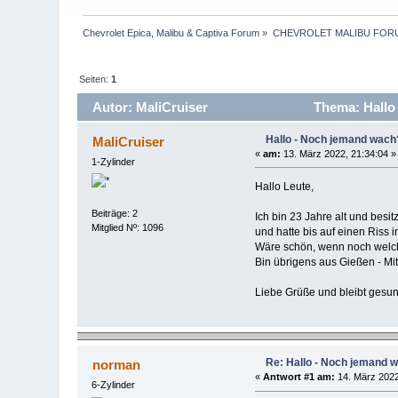
Chevrolet Epica, Malibu & Captiva Forum
»
CHEVROLET MALIBU FOR
Seiten:
1
Autor: MaliCruiser
Thema: Hallo 
Hallo - Noch jemand wach?
MaliCruiser
«
am:
13. März 2022, 21:34:04 »
1-Zylinder
Hallo Leute,
Beiträge: 2
Ich bin 23 Jahre alt und bes
Mitglied Nº: 1096
und hatte bis auf einen Riss
Wäre schön, wenn noch welche
Bin übrigens aus Gießen - Mit
Liebe Grüße und bleibt gesun
Re: Hallo - Noch jemand w
norman
«
Antwort #1 am:
14. März 2022
6-Zylinder