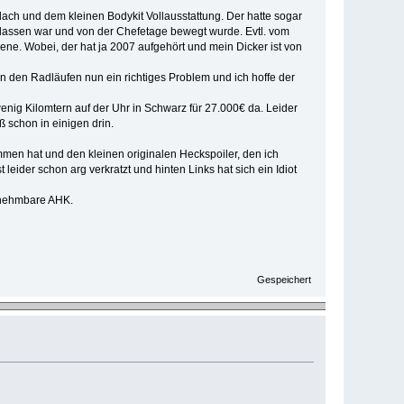
edach und dem kleinen Bodykit Vollausstattung. Der hatte sogar
gelassen war und von der Chefetage bewegt wurde. Evtl. vom
ene. Wobei, der hat ja 2007 aufgehört und mein Dicker ist von
an den Radläufen nun ein richtiges Problem und ich hoffe der
enig Kilomtern auf der Uhr in Schwarz für 27.000€ da. Leider
ß schon in einigen drin.
men hat und den kleinen originalen Heckspoiler, den ich
leider schon arg verkratzt und hinten Links hat sich ein Idiot
bnehmbare AHK.
Gespeichert