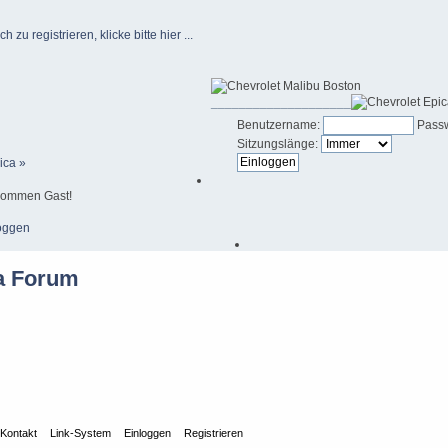
u registrieren, klicke bitte hier ...
____________________
Benutzername:
Passw
Sitzungslänge:
ica »
kommen Gast!
oggen
Kontakt
Link-System
Einloggen
Registrieren