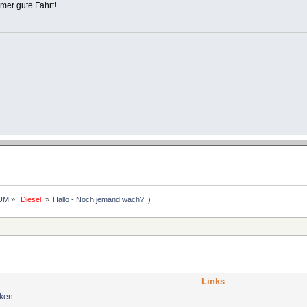
er gute Fahrt!
UM
»
 Diesel 
»
Hallo - Noch jemand wach? ;)
Links
nken