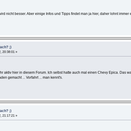
ird nicht besser. Aber einige Infos und Tipps findet man ja hier, daher lohnt immer 
ach? ;)
, 20:38:01 »
ehr aktiv hier in diesem Forum. Ich selbst hatte auch mal einen Chevy Epica. Das war
en gemacht ... Vorfahrt ... man kennt's.
ach? ;)
, 21:17:21 »