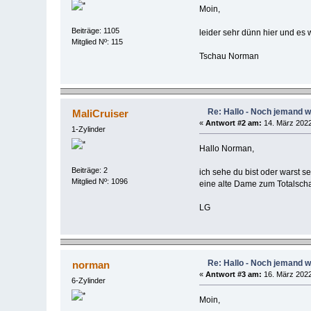
Moin,
Beiträge: 1105
leider sehr dünn hier und es w
Mitglied Nº: 115
Tschau Norman
Re: Hallo - Noch jemand w
MaliCruiser
«
Antwort #2 am:
14. März 2022
1-Zylinder
Hallo Norman,
Beiträge: 2
ich sehe du bist oder warst s
Mitglied Nº: 1096
eine alte Dame zum Totalschad
LG
Re: Hallo - Noch jemand w
norman
«
Antwort #3 am:
16. März 2022
6-Zylinder
Moin,