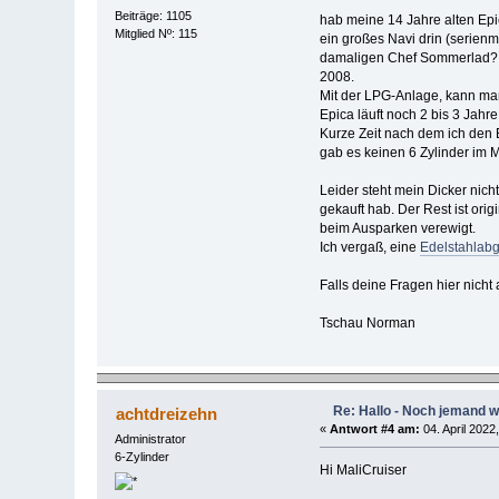
Beiträge: 1105
hab meine 14 Jahre alten Epic
Mitglied Nº: 115
ein großes Navi drin (serienm
damaligen Chef Sommerlad
2008.
Mit der LPG-Anlage, kann man 
Epica läuft noch 2 bis 3 Jahre
Kurze Zeit nach dem ich den 
gab es keinen 6 Zylinder im Ma
Leider steht mein Dicker nic
gekauft hab. Der Rest ist ori
beim Ausparken verewigt.
Ich vergaß, eine
Edelstahlabg
Falls deine Fragen hier nich
Tschau Norman
Re: Hallo - Noch jemand w
achtdreizehn
«
Antwort #4 am:
04. April 2022
Administrator
6-Zylinder
Hi MaliCruiser