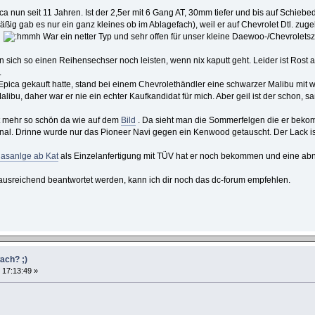
a nun seit 11 Jahren. Ist der 2,5er mit 6 Gang AT, 30mm tiefer und bis auf Schieb
äßig gab es nur ein ganz kleines ob im Ablagefach), weil er auf Chevrolet Dtl. zu
?
War ein netter Typ und sehr offen für unser kleine Daewoo-/Chevroletsz
sich so einen Reihensechser noch leisten, wenn nix kaputt geht. Leider ist Rost 
.
Epica gekauft hatte, stand bei einem Chevrolethändler eine schwarzer Malibu mit w
libu, daher war er nie ein echter Kaufkandidat für mich. Aber geil ist der schon, sa
ht mehr so schön da wie auf dem
Bild
. Da sieht man die Sommerfelgen die er bekom
ginal. Drinne wurde nur das Pioneer Navi gegen ein Kenwood getauscht. Der Lack ist 
asanlge ab Kat
als Einzelanfertigung mit TÜV hat er noch bekommen und eine a
t ausreichend beantwortet werden, kann ich dir noch das dc-forum empfehlen.
ach? ;)
, 17:13:49 »