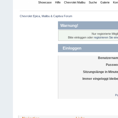
Übersicht
Showcase
Hilfe
Chevrolet Malibu
Suche
Galerie
Kon
Chevrolet Epica, Malibu & Captiva Forum
Warnung!
Nur registrierte Mitg
Bitte einloggen oder
registrieren Sie ei
Einloggen
Benutzernam
Passwor
Sitzungslänge in Minut
Immer eingeloggt bleib
Pa