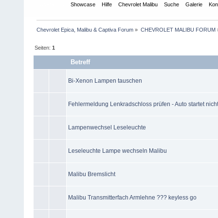
Übersicht
Showcase
Hilfe
Chevrolet Malibu
Suche
Galerie
Kon
Chevrolet Epica, Malibu & Captiva Forum
»
CHEVROLET MALIBU FORUM
Seiten:
1
Betreff
Bi-Xenon Lampen tauschen
Fehlermeldung Lenkradschloss prüfen - Auto startet nich
Lampenwechsel Leseleuchte
Leseleuchte Lampe wechseln Malibu
Malibu Bremslicht
Malibu Transmitterfach Armlehne ??? keyless go