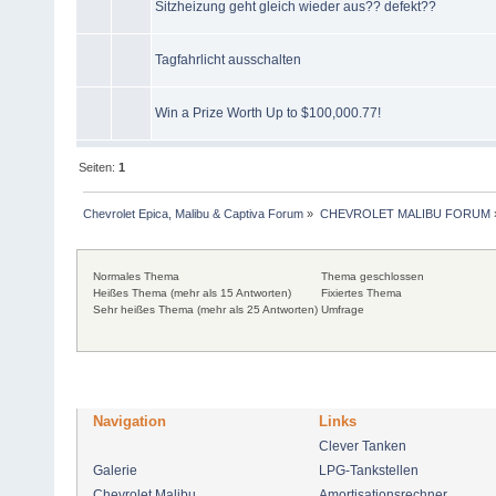
Sitzheizung geht gleich wieder aus?? defekt??
Tagfahrlicht ausschalten
Win a Prize Worth Up to $100,000.77!
Seiten:
1
Chevrolet Epica, Malibu & Captiva Forum
»
CHEVROLET MALIBU FORUM
Normales Thema
Thema geschlossen
Heißes Thema (mehr als 15 Antworten)
Fixiertes Thema
Sehr heißes Thema (mehr als 25 Antworten)
Umfrage
Navigation
Links
Clever Tanken
Galerie
LPG-Tankstellen
Chevrolet Malibu
Amortisationsrechner