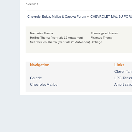
Seiten:
1
Chevrolet Epica, Malibu & Captiva Forum
»
CHEVROLET MALIBU FOR
Normales Thema
Thema geschlossen
Heißes Thema (mehr als 15 Antworten)
Fixiertes Thema
Sehr heißes Thema (mehr als 25 Antworten)
Umfrage
Navigation
Links
Clever Ta
Galerie
LPG-Tanks
Chevrolet Malibu
Amortisati