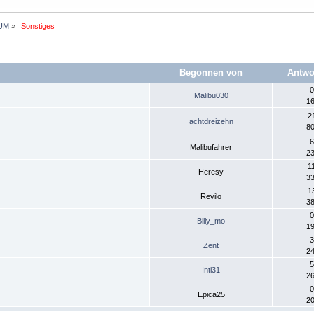
UM
»
 Sonstiges 
Begonnen von
Antwo
0
Malibu030
16
2
achtdreizehn
80
6
Malibufahrer
23
1
Heresy
33
1
Revilo
38
0
Billy_mo
19
3
Zent
24
5
Inti31
26
0
Epica25
20