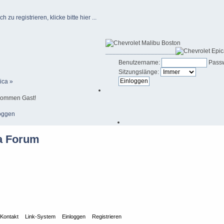
u registrieren, klicke bitte hier ...
____________________
Benutzername:
Passw
Sitzungslänge:
ica »
kommen Gast!
oggen
Kontakt
Link-System
Einloggen
Registrieren