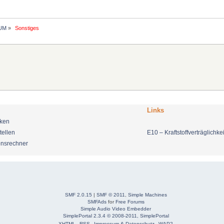
UM
»
 Sonstiges 
Links
nken
tellen
E10 – Kraftstoffverträglichkei
onsrechner
SMF 2.0.15
|
SMF © 2011
,
Simple Machines
SMFAds
for
Free Forums
Simple Audio Video Embedder
SimplePortal 2.3.4 © 2008-2011, SimplePortal
XHTML
RSS
Impressum & Datenschutz
WAP2