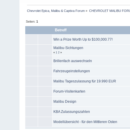
Chevrolet Epica, Malibu & Captiva Forum
»
CHEVROLET MALIBU FOR
Seiten:
1
Betreff
Win a Prize Worth Up to $100,000.77!
Malibu-Sichtungen
«
1
2
»
Brillenfach auswechseln
Fahrzeugeinstellungen
Malibu Tageszulassung für 19.990 EUR
Forum-Visitenkarten
Malibu Design
KBA Zulassungszahlen
Modellübersicht - für den Mittleren Osten