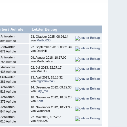
rten
/
Aufrufe
Letzter Beitrag
 Antworten
23. Oktober 2025, 08:26:14
von
Malibu030
898 Aufrufe
1 Antworten
22. September 2018, 08:21:46
von DocHifi
671 Aufrufe
 Antworten
09. August 2018, 10:17:00
von Malibufahrer
753 Aufrufe
1 Antworten
02. Juli 2013, 22:27:17
von Mali Bu
435 Aufrufe
3 Antworten
23. April 2013, 15:18:32
von
mgrimm2246
381 Aufrufe
 Antworten
14. Dezember 2012, 09:19:33
von
Billy_mo
516 Aufrufe
 Antworten
18. November 2012, 18:59:28
von
Zent
375 Aufrufe
 Antworten
18. November 2012, 10:21:35
von Wanderer
844 Aufrufe
 Antworten
22. Mai 2012, 10:52:51
von Epica25
010 Aufrufe