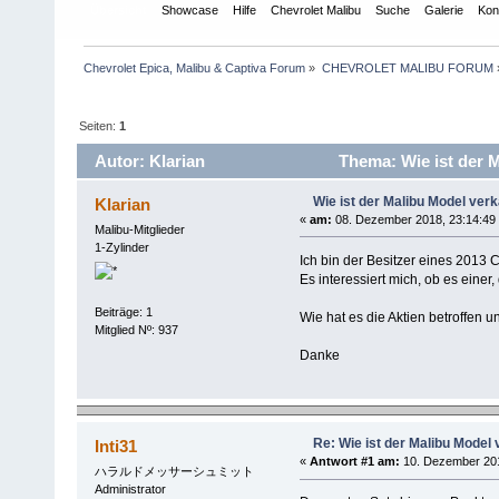
Übersicht
Showcase
Hilfe
Chevrolet Malibu
Suche
Galerie
Kon
Chevrolet Epica, Malibu & Captiva Forum
»
CHEVROLET MALIBU FORUM
Seiten:
1
Autor: Klarian
Thema: Wie ist der M
Wie ist der Malibu Model verk
Klarian
«
am:
08. Dezember 2018, 23:14:49
Malibu-Mitglieder
1-Zylinder
Ich bin der Besitzer eines 2013 
Es interessiert mich, ob es ein
Beiträge: 1
Wie hat es die Aktien betroffen 
Mitglied Nº: 937
Danke
Re: Wie ist der Malibu Model 
Inti31
«
Antwort #1 am:
10. Dezember 201
ハラルドメッサーシュミット
Administrator