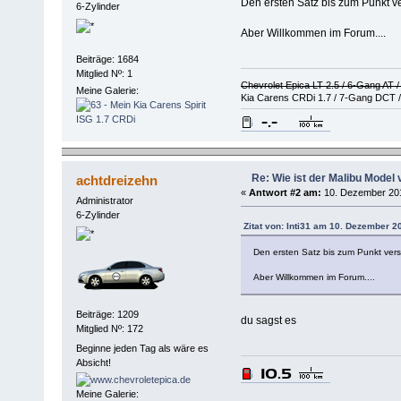
Den ersten Satz bis zum Punkt ver
6-Zylinder
Aber Willkommen im Forum....
Beiträge: 1684
Mitglied Nº: 1
Chevrolet Epica LT 2.5 / 6-Gang AT 
Meine Galerie:
Kia Carens CRDi 1.7 / 7-Gang DCT /
Re: Wie ist der Malibu Model 
achtdreizehn
«
Antwort #2 am:
10. Dezember 201
Administrator
6-Zylinder
Zitat von: Inti31 am 10. Dezember 2
Den ersten Satz bis zum Punkt verste
Aber Willkommen im Forum....
Beiträge: 1209
du sagst es
Mitglied Nº: 172
Beginne jeden Tag als wäre es
Absicht!
Meine Galerie: