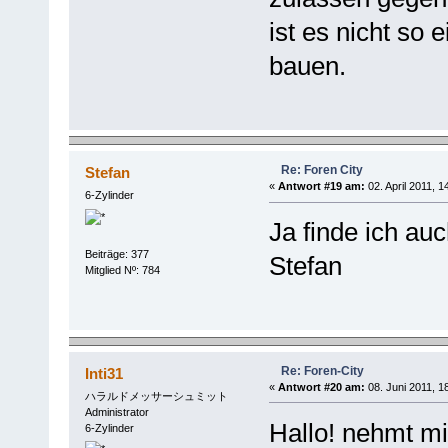
ist es nicht so
bauen.
Re: Foren City
Stefan
«
Antwort #19 am:
02. April 2011, 1
6-Zylinder
Ja finde ich auc
Beiträge: 377
Stefan
Mitglied Nº: 784
Re: Foren-City
Inti31
«
Antwort #20 am:
08. Juni 2011, 1
ハラルドメッサーシュミット
Administrator
Hallo! nehmt mi
6-Zylinder