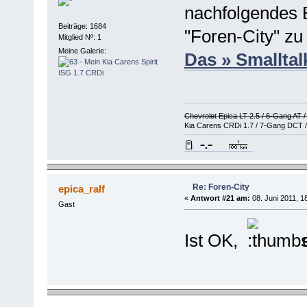
nachfolgendes B
Beiträge: 1684
"Foren-City" z
Mitglied Nº: 1
Meine Galerie:
Das » Smalltal
Chevrolet Epica LT 2.5 / 6-Gang AT 
Kia Carens CRDi 1.7 / 7-Gang DCT /
Re: Foren-City
epica_ralf
«
Antwort #21 am:
08. Juni 2011, 1
Gast
Ist OK,
e