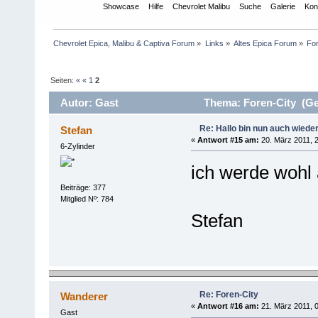
Übersicht
Showcase
Hilfe
Chevrolet Malibu
Suche
Galerie
Kon
Chevrolet Epica, Malibu & Captiva Forum
»
Links
»
Altes Epica Forum
»
For
Seiten:
«
«
1
2
Autor: Gast
Thema: Foren-City (Ge
Re: Hallo bin nun auch wiede
Stefan
«
Antwort #15 am:
20. März 2011, 2
6-Zylinder
ich werde wohl 
Beiträge: 377
Mitglied Nº: 784
Stefan
Re: Foren-City
Wanderer
«
Antwort #16 am:
21. März 2011, 0
Gast