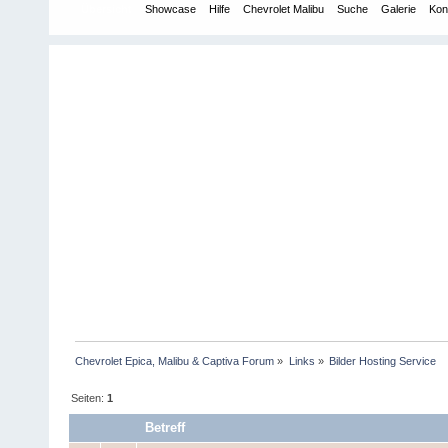
Übersicht
Showcase
Hilfe
Chevrolet Malibu
Suche
Galerie
Kon
Chevrolet Epica, Malibu & Captiva Forum
»
Links
»
Bilder Hosting Service
Seiten:
1
Betreff