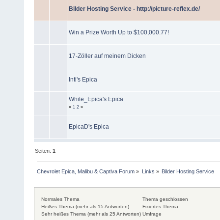
Bilder Hosting Service - http://picture-reflex.de/
Win a Prize Worth Up to $100,000.77!
17-Zöller auf meinem Dicken
Inti's Epica
White_Epica's Epica
«
1
2
»
EpicaD's Epica
Seiten:
1
Chevrolet Epica, Malibu & Captiva Forum
»
Links
»
Bilder Hosting Service
Normales Thema
Thema geschlossen
Heißes Thema (mehr als 15 Antworten)
Fixiertes Thema
Sehr heißes Thema (mehr als 25 Antworten)
Umfrage