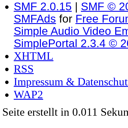
SMF 2.0.15
|
SMF © 2
SMFAds
for
Free For
Simple Audio Video E
SimplePortal 2.3.4 © 
XHTML
RSS
Impressum & Datenschut
WAP2
Seite erstellt in 0.011 Sek