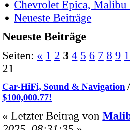
Chevrolet Epica, Malibu
Neueste Beiträge
Neueste Beiträge
Seiten:
«
1
2
3
4
5
6
7
8
9
1
21
Car-HiFi, Sound & Navigation
$100,000.77!
« Letzter Beitrag von
Mali
2025, 08:31:35
»