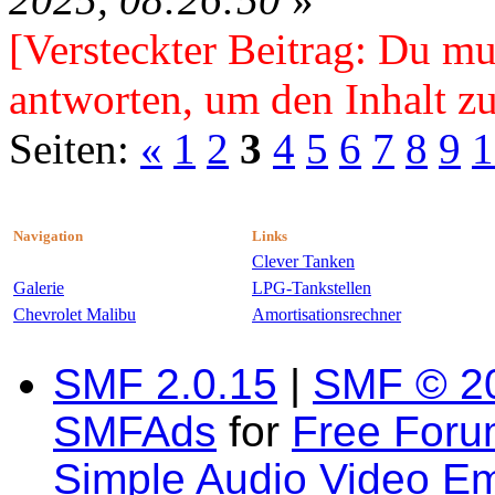
[Versteckter Beitrag: Du mu
antworten, um den Inhalt zu
Seiten:
«
1
2
3
4
5
6
7
8
9
1
Navigation
Links
Clever Tanken
Galerie
LPG-Tankstellen
Chevrolet Malibu
Amortisationsrechner
SMF 2.0.15
|
SMF © 2
SMFAds
for
Free For
Simple Audio Video E