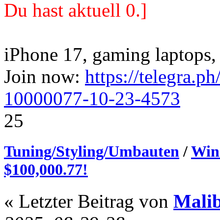
Du hast aktuell 0.]
iPhone 17, gaming laptops, 
Join now:
https://telegra.p
10000077-10-23-4573
25
Tuning/Styling/Umbauten
/
Win
$100,000.77!
« Letzter Beitrag von
Mali