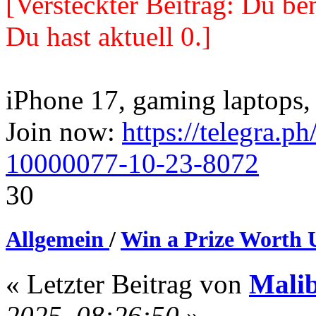
[Versteckter Beitrag: Du ben
Du hast aktuell 0.]
iPhone 17, gaming laptops, 
Join now:
https://telegra.p
10000077-10-23-8072
30
Allgemein
/
Win a Prize Worth U
« Letzter Beitrag von
Mali
2025, 08:26:50
»