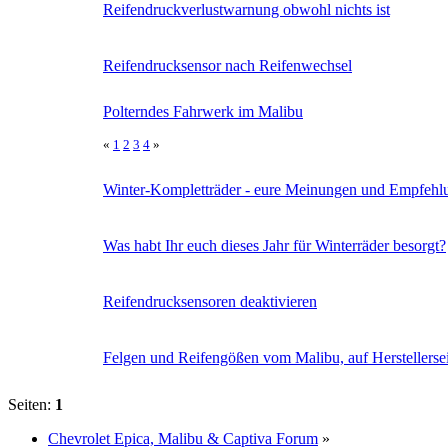
Reifendruckverlustwarnung obwohl nichts ist
Reifendrucksensor nach Reifenwechsel
Polterndes Fahrwerk im Malibu
«
1
2
3
4
»
Winter-Kompletträder - eure Meinungen und Empfehl
Was habt Ihr euch dieses Jahr für Winterräder besorgt?
Reifendrucksensoren deaktivieren
Felgen und Reifengößen vom Malibu, auf Herstellerseit
Seiten:
1
Chevrolet Epica, Malibu & Captiva Forum
»