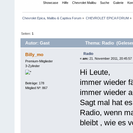
Übersicht
Showcase
Hilfe
Chevrolet Malibu
Suche
Galerie
Kon
Chevrolet Epica, Malibu & Captiva Forum
»
CHEVROLET EPICA FORUM
»
Seiten:
1
Autor: Gast
Thema: Radio (Gelesen
Radio
Billy_mo
«
am:
21. November 2011, 20:45:57 
Premium-Mitglieder
3-Zylinder
Hi Leute,
immer wieder fä
Beiträge: 178
Mitglied Nº: 867
immer wieder a
Sagt mal hat es
Radio, wenn man
bleibt , wie es 