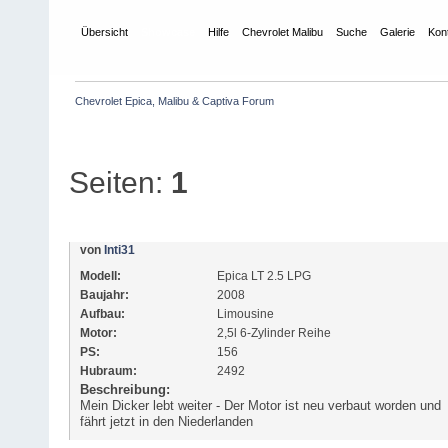
Übersicht
Showcase
Hilfe
Chevrolet Malibu
Suche
Galerie
Kon
Chevrolet Epica, Malibu & Captiva Forum
Fahrzeug Showcase
Seiten:
1
von
Inti31
Modell:
Epica LT 2.5 LPG
Baujahr:
2008
Aufbau:
Limousine
Motor:
2,5l 6-Zylinder Reihe
PS:
156
Hubraum:
2492
Beschreibung:
Mein Dicker lebt weiter - Der Motor ist neu verbaut worden und
fährt jetzt in den Niederlanden