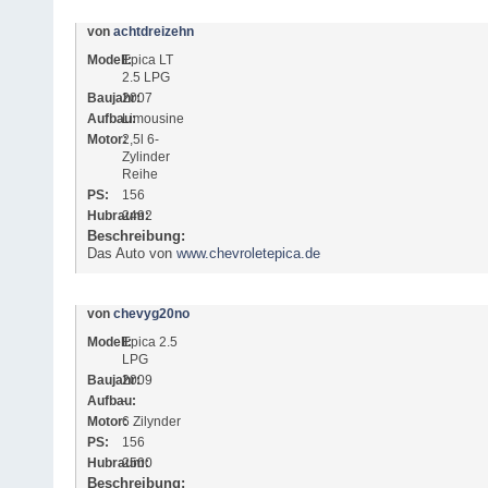
von
achtdreizehn
Modell:
Epica LT
2.5 LPG
Baujahr:
2007
Aufbau:
Limousine
Motor:
2,5l 6-
Zylinder
Reihe
PS:
156
Hubraum:
2492
Beschreibung:
Das Auto von
www
.
chevroletepica
.
de
von
chevyg20no
Modell:
Epica 2.5
LPG
Baujahr:
2009
Aufbau:
-
Motor:
6 Zilynder
PS:
156
Hubraum:
2500
Beschreibung: