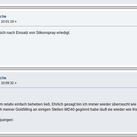
uche
, 10:01:19 »
sich nach Einsatz von Silkonspray erledigt.
uche
, 10:09:32 »
relativ einfach beheben ließ. Ehrlich gesagt bin ich immer wieder überrascht wie 
 meiner GoldWing an einigen Stellen WD40 gegönnt habe läuft sie wieder wie frisch
:juergen: