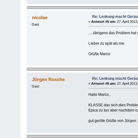
Re: Lenkung macht Gerä
nicolae
«
Antwort #5 am:
27. April 2013
Gast
.....übrigens das Problem hat 
Lieber zu spät als nie.
Grüße Marco
Re: Lenkung macht Gerä
Jürgen Rosche
«
Antwort #6 am:
27. April 2013
Gast
Hallo Marco,
KLASSE das sich dies Problem 
Epica zu tun aber nachdem ich
gut geölte Grüße von Jürgen 