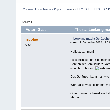
Chevrolet Epica, Malibu & Captiva Forum
»
CHEVROLET EPICA FORU
Seiten:
1
Autor: Gast
Thema: Lenkung mac
Lenkung macht Geräuche
nicolae
«
am:
19. Dezember 2012, 11:09
Gast
Hallo zusammen!
Es ist nicht so, dass es mic
Bereich der Lenksäule zukomm
ist nicht zu hören.
Das Geräusch kann man wie f
Wer hat so was schon mal 
Gute Eis- und schneefreie Fa
Marco