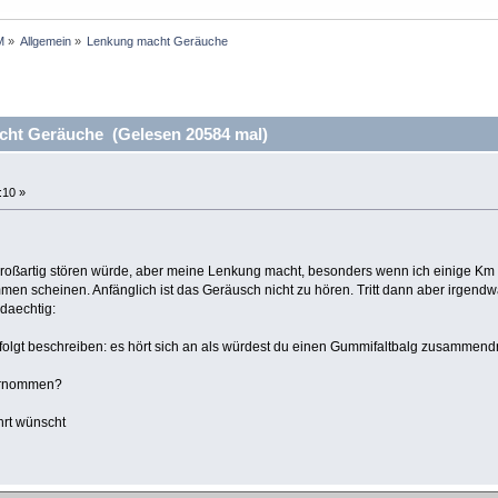
M
»
Allgemein
»
Lenkung macht Geräuche
ht Geräuche (Gelesen 20584 mal)
:10 »
h großartig stören würde, aber meine Lenkung macht, besonders wenn ich einige K
en scheinen. Anfänglich ist das Geräusch nicht zu hören. Tritt dann aber irgend
olgt beschreiben: es hört sich an als würdest du einen Gummifaltbalg zusammend
vernommen?
hrt wünscht