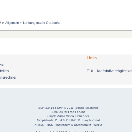
M
»
Allgemein
»
Lenkung macht Geräuche
Links
nken
tellen
E10 – Kraftstoffverträglichkei
onsrechner
SMF 2.0.15
|
SMF © 2011
,
Simple Machines
SMFAds
for
Free Forums
Simple Audio Video Embedder
SimplePortal 2.3.4 © 2008-2011, SimplePortal
XHTML
RSS
Impressum & Datenschutz
WAP2