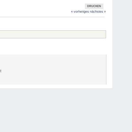
DRUCKEN
« vorheriges
nächstes »
t