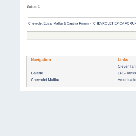
Seiten:
1
Chevrolet Epica, Malibu & Captiva Forum
»
CHEVROLET EPICA FORU
Navigation
Links
Clever Ta
Galerie
LPG-Tanks
Chevrolet Malibu
Amortisati