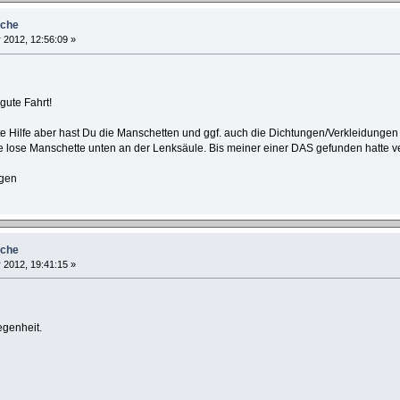
uche
2012, 12:56:09 »
 gute Fahrt!
te Hilfe aber hast Du die Manschetten und ggf. auch die Dichtungen/Verkleidungen 
ne lose Manschette unten an der Lenksäule. Bis meiner einer DAS gefunden hatte ve
rgen
uche
2012, 19:41:15 »
egenheit.