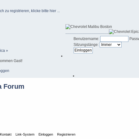
u registrieren, klicke bitte hier ...
____________________
Benutzername:
Passw
Sitzungslänge:
ica »
kommen Gast!
oggen
Kontakt
Link-System
Einloggen
Registrieren