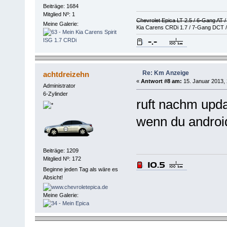
Beiträge: 1684
Mitglied Nº: 1
Chevrolet Epica LT 2.5 / 6-Gang AT 
Meine Galerie:
Kia Carens CRDi 1.7 / 7-Gang DCT /
Re: Km Anzeige
achtdreizehn
«
Antwort #8 am:
15. Januar 2013, 
Administrator
6-Zylinder
ruft nachm upda
wenn du android
Beiträge: 1209
Mitglied Nº: 172
Beginne jeden Tag als wäre es
Absicht!
Meine Galerie: