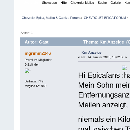
Übersicht
Showcase
Hilfe
Chevrolet Malibu
Suche
Galerie
Kon
Chevrolet Epica, Malibu & Captiva Forum
»
CHEVROLET EPICA FORUM
»
Seiten:
1
Autor: Gast
Thema: Km Anzeige (G
Km Anzeige
mgrimm2246
«
am:
14. Januar 2013, 18:02:58 »
Premium-Mitglieder
6-Zylinder
Hi Epicafans
Beiträge: 749
Mein Sohn mein
Mitglied Nº: 949
Entfernungsanze
Meilen anzeigt,
niemals ein Kil
mal zwischen T