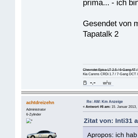
prima... - ich b
Gesendet von
Tapatalk 2
Chevrolet Epica LT 2.5 / 6-Gang AT 
Kia Carens CRDi 1.7 / 7-Gang DCT /
Re: AW: Km Anzeige
achtdreizehn
«
Antwort #6 am:
15. Januar 2013, 
Administrator
6-Zylinder
Zitat von: Inti31
Apropos: ich hab