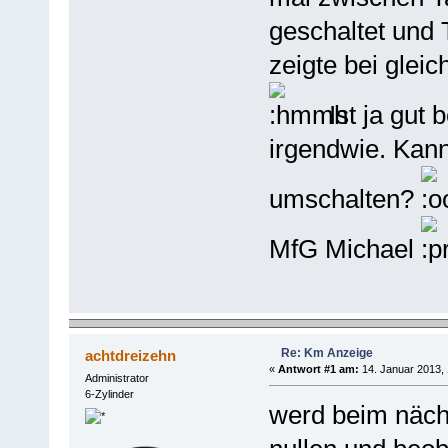
geschaltet und 
zeigte bei gleic
Ist ja gut 
irgendwie. Kan
umschalten?
MfG Michael
Re: Km Anzeige
achtdreizehn
«
Antwort #1 am:
14. Januar 2013, 
Administrator
6-Zylinder
werd beim näch