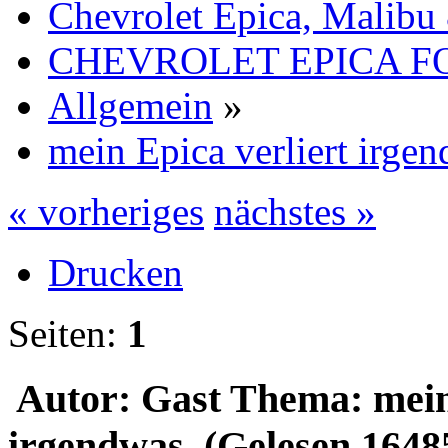
Chevrolet Epica, Malibu
CHEVROLET EPICA 
Allgemein
»
mein Epica verliert irge
« vorheriges
nächstes »
Drucken
Seiten:
1
Autor: Gast
Thema: mein 
irgendwas (Gelesen 1648