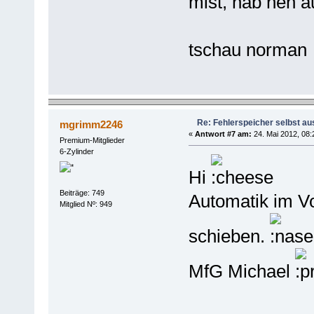
mist, hab nen 
tschau norman
Re: Fehlerspeicher selbst au
mgrimm2246
«
Antwort #7 am:
24. Mai 2012, 08:
Premium-Mitglieder
6-Zylinder
Hi
Beiträge: 749
Automatik im V
Mitglied Nº: 949
schieben.
MfG Michael