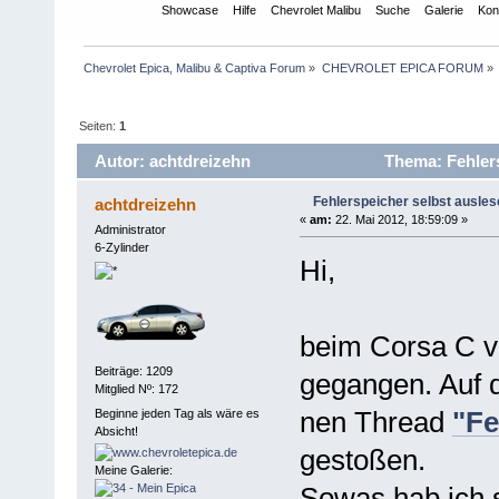
Übersicht
Showcase
Hilfe
Chevrolet Malibu
Suche
Galerie
Kon
Chevrolet Epica, Malibu & Captiva Forum
»
CHEVROLET EPICA FORUM
»
Seiten:
1
Autor: achtdreizehn
Thema: Fehlers
Fehlerspeicher selbst ausles
achtdreizehn
«
am:
22. Mai 2012, 18:59:09 »
Administrator
6-Zylinder
Hi,
beim Corsa C v
Beiträge: 1209
gegangen. Auf 
Mitglied Nº: 172
nen Thread
"Fe
Beginne jeden Tag als wäre es
Absicht!
gestoßen.
Meine Galerie:
Sowas hab ich s