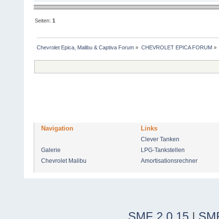
Seiten:
1
Chevrolet Epica, Malibu & Captiva Forum
»
CHEVROLET EPICA FORUM
»
Navigation
Links
Clever Tanken
Galerie
LPG-Tankstellen
Chevrolet Malibu
Amortisationsrechner
SMF 2.0.15
|
SMF