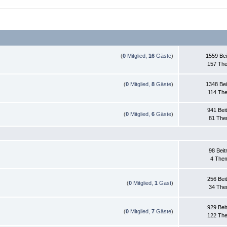
(
0
Mitglied,
16
Gäste
)
1559 Bei
157 Th
(
0
Mitglied,
8
Gäste
)
1348 Bei
114 Th
941 Bei
(
0
Mitglied,
6
Gäste
)
81 Th
98 Beit
4 The
256 Bei
(
0
Mitglied,
1
Gast
)
34 Th
929 Bei
(
0
Mitglied,
7
Gäste
)
122 Th