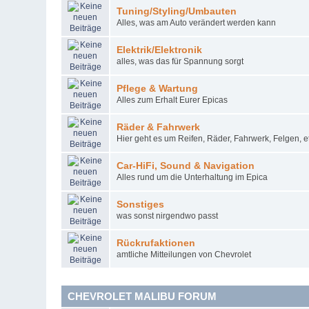
Tuning/Styling/Umbauten
Alles, was am Auto verändert werden kann
Elektrik/Elektronik
alles, was das für Spannung sorgt
Pflege & Wartung
Alles zum Erhalt Eurer Epicas
Räder & Fahrwerk
Hier geht es um Reifen, Räder, Fahrwerk, Felgen, et
Car-HiFi, Sound & Navigation
Alles rund um die Unterhaltung im Epica
Sonstiges
was sonst nirgendwo passt
Rückrufaktionen
amtliche Mitteilungen von Chevrolet
CHEVROLET MALIBU FORUM