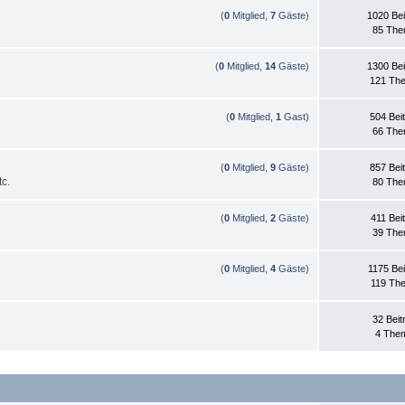
(
0
Mitglied,
7
Gäste
)
1020 Bei
85 Th
(
0
Mitglied,
14
Gäste
)
1300 Bei
121 Th
(
0
Mitglied,
1
Gast
)
504 Bei
66 Th
(
0
Mitglied,
9
Gäste
)
857 Bei
c.
80 Th
(
0
Mitglied,
2
Gäste
)
411 Bei
39 Th
(
0
Mitglied,
4
Gäste
)
1175 Bei
119 Th
32 Beit
4 The