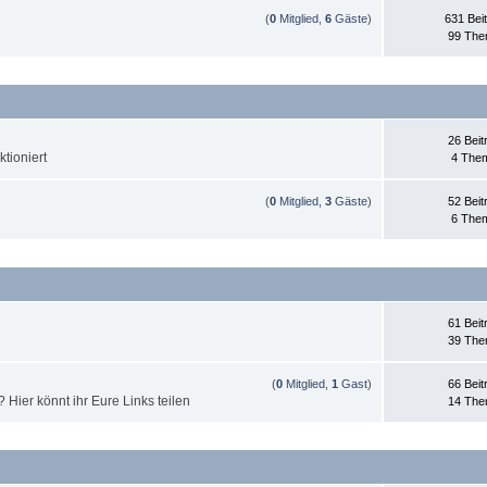
(
0
Mitglied,
6
Gäste
)
631 Bei
99 Th
26 Beit
tioniert
4 The
(
0
Mitglied,
3
Gäste
)
52 Beit
6 The
61 Beit
39 Th
(
0
Mitglied,
1
Gast
)
66 Beit
Hier könnt ihr Eure Links teilen
14 Th