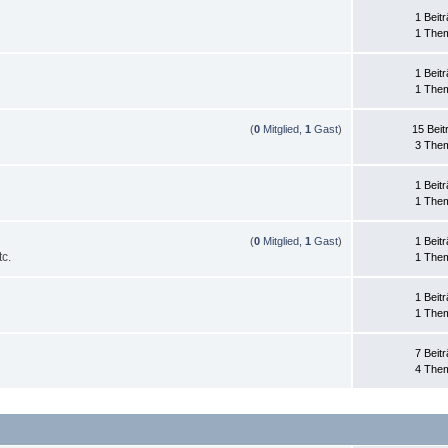
1 Beit
1 The
1 Beit
1 The
(
0
Mitglied,
1
Gast
)
15 Beit
3 The
1 Beit
1 The
(
0
Mitglied,
1
Gast
)
1 Beit
c.
1 The
1 Beit
1 The
7 Beit
4 The