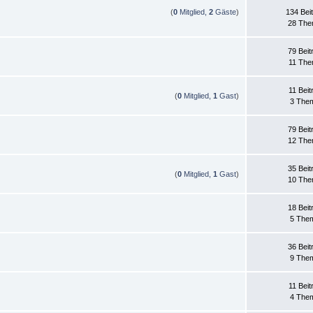
(
0
Mitglied,
2
Gäste
)
134 Bei
28 Th
79 Beit
11 Th
11 Beit
(
0
Mitglied,
1
Gast
)
3 The
79 Beit
12 Th
35 Beit
(
0
Mitglied,
1
Gast
)
10 Th
18 Beit
5 The
36 Beit
9 The
11 Beit
4 The