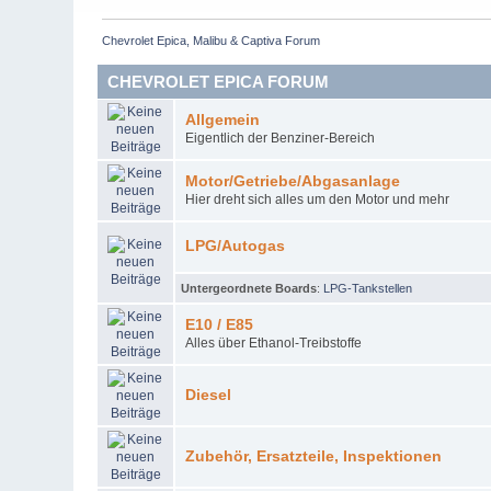
Chevrolet Epica, Malibu & Captiva Forum
CHEVROLET EPICA FORUM
Allgemein
Eigentlich der Benziner-Bereich
Motor/Getriebe/Abgasanlage
Hier dreht sich alles um den Motor und mehr
LPG/Autogas
Untergeordnete Boards
:
LPG-Tankstellen
E10 / E85
Alles über Ethanol-Treibstoffe
Diesel
Zubehör, Ersatzteile, Inspektionen