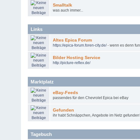
Smalltalk
was auch immer...
Links
Altes Epica Forum
https
://
epica
-
forum
.
foren
-
city
.
de
/
- wenn es denn funk
Bilder Hosting Service
http
://
picture
-
reflex
.
de
/
Marktplatz
eBay-Feeds
passendes für den Chevrolet Epica bei eBay
Gefunden
ihr habt Schnäppchen, Angebote im Netz gefunden? 
Tagebuch