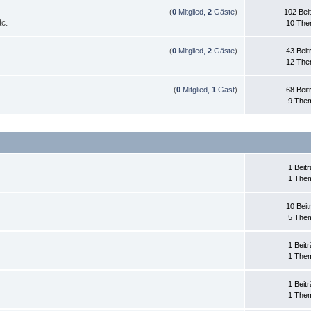
(
0
Mitglied,
2
Gäste
)
102 Bei
c.
10 Th
(
0
Mitglied,
2
Gäste
)
43 Beit
12 Th
(
0
Mitglied,
1
Gast
)
68 Beit
9 The
1 Beit
1 The
10 Beit
5 The
1 Beit
1 The
1 Beit
1 The