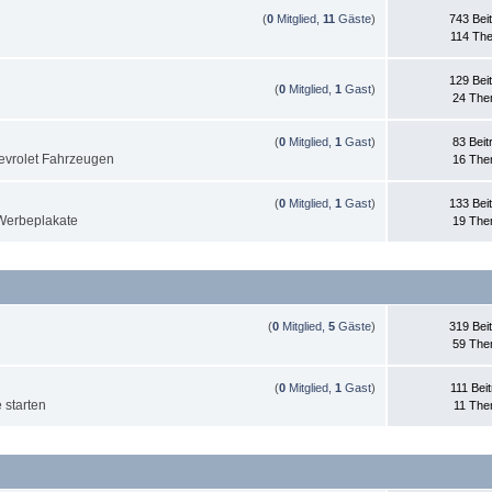
(
0
Mitglied,
11
Gäste
)
743 Bei
114 Th
129 Bei
(
0
Mitglied,
1
Gast
)
24 Th
(
0
Mitglied,
1
Gast
)
83 Beit
evrolet Fahrzeugen
16 Th
(
0
Mitglied,
1
Gast
)
133 Bei
 Werbeplakate
19 Th
(
0
Mitglied,
5
Gäste
)
319 Bei
59 Th
(
0
Mitglied,
1
Gast
)
111 Bei
e starten
11 Th