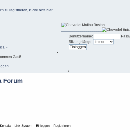
u registrieren, klicke bitte hier ...
____________________
Benutzername:
Passw
Sitzungslänge:
ica »
kommen Gast!
oggen
Kontakt
Link-System
Einloggen
Registrieren