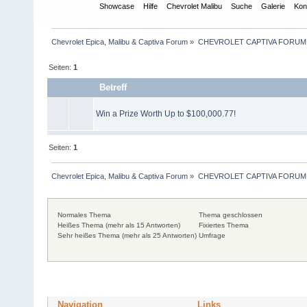
Übersicht
Showcase
Hilfe
Chevrolet Malibu
Suche
Galerie
Kon
Chevrolet Epica, Malibu & Captiva Forum
»
CHEVROLET CAPTIVA FORUM
Seiten:
1
Betreff
Win a Prize Worth Up to $100,000.77!
Seiten:
1
Chevrolet Epica, Malibu & Captiva Forum
»
CHEVROLET CAPTIVA FORUM
Normales Thema
Thema geschlossen
Heißes Thema (mehr als 15 Antworten)
Fixiertes Thema
Sehr heißes Thema (mehr als 25 Antworten)
Umfrage
Navigation
Links