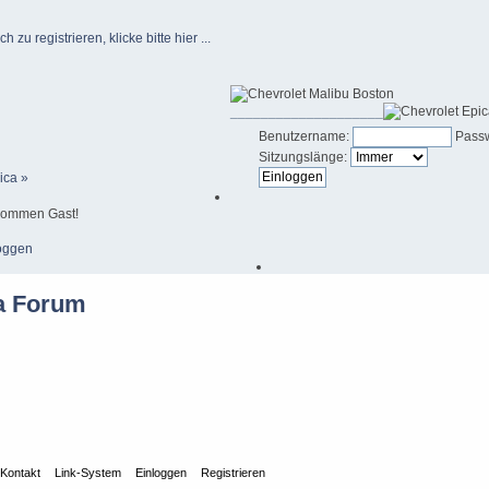
u registrieren, klicke bitte hier ...
____________________
Benutzername:
Passw
Sitzungslänge:
ica »
kommen Gast!
oggen
Kontakt
Link-System
Einloggen
Registrieren