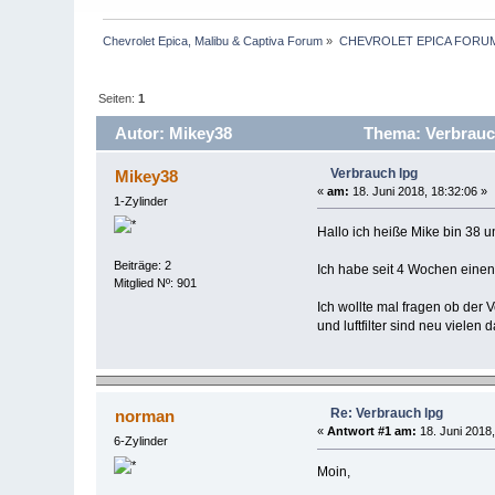
Chevrolet Epica, Malibu & Captiva Forum
»
CHEVROLET EPICA FORU
Seiten:
1
Autor: Mikey38
Thema: Verbrauch
Verbrauch lpg
Mikey38
«
am:
18. Juni 2018, 18:32:06 »
1-Zylinder
Hallo ich heiße Mike bin 38
Beiträge: 2
Ich habe seit 4 Wochen einen
Mitglied Nº: 901
Ich wollte mal fragen ob der
und luftfilter sind neu vielen
Re: Verbrauch lpg
norman
«
Antwort #1 am:
18. Juni 2018,
6-Zylinder
Moin,