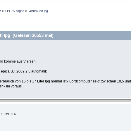
M
»
LPG/Autogas
»
Verbrauch lpg 
 lpg (Gelesen 36553 mal)
 und komme aus Viersen
 epica BJ. 2009 2.5 automatik
 Verbrauch von 16 bis 17 Liter lpg normal ist? Bordcomputer zeigt zwischen 10,5 u
 dank im voraus
 19:39:32 »