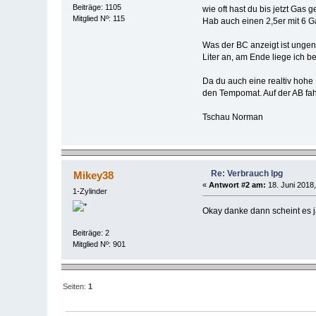
Beiträge: 1105
wie oft hast du bis jetzt Gas
Mitglied Nº: 115
Hab auch einen 2,5er mit 6 
Was der BC anzeigt ist ungena
Liter an, am Ende liege ich be
Da du auch eine realtiv hohe 
den Tempomat. Auf der AB fahr
Tschau Norman
Re: Verbrauch lpg
Mikey38
«
Antwort #2 am:
18. Juni 2018,
1-Zylinder
Okay danke dann scheint es j
Beiträge: 2
Mitglied Nº: 901
Seiten:
1