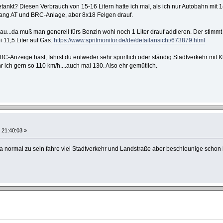
 getankt? Diesen Verbrauch von 15-16 Litern hatte ich mal, als ich nur Autobahn mit
Gang AT und BRC-Anlage, aber 8x18 Felgen drauf.
u...da muß man generell fürs Benzin wohl noch 1 Liter drauf addieren. Der stimmt f
i 11,5 Liter auf Gas.
https://www.spritmonitor.de/de/detailansicht/673879.html
BC-Anzeige hast, fährst du entweder sehr sportlich oder ständig Stadtverkehr mit K
 ich gern so 110 km/h....auch mal 130. Also ehr gemütlich.
 21:40:03 »
a normal zu sein fahre viel Stadtverkehr und Landstraße aber beschleunige schon