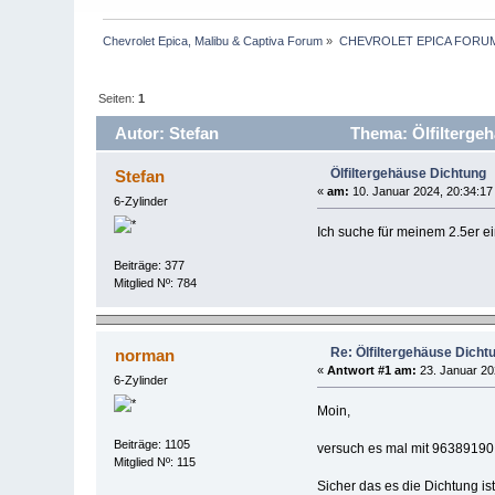
Chevrolet Epica, Malibu & Captiva Forum
»
CHEVROLET EPICA FORU
Seiten:
1
Autor: Stefan
Thema: Ölfilterge
Ölfiltergehäuse Dichtung
Stefan
«
am:
10. Januar 2024, 20:34:17
6-Zylinder
Ich suche für meinem 2.5er e
Beiträge: 377
Mitglied Nº: 784
Re: Ölfiltergehäuse Dicht
norman
«
Antwort #1 am:
23. Januar 20
6-Zylinder
Moin,
Beiträge: 1105
versuch es mal mit 96389190
Mitglied Nº: 115
Sicher das es die Dichtung is