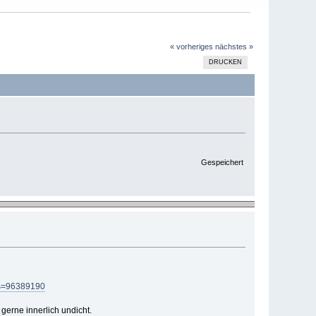
« vorheriges
nächstes »
DRUCKEN
Gespeichert
rds=96389190
 gerne innerlich undicht.