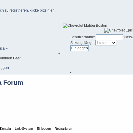
u registrieren, klicke bitte hier ...
____________________
Benutzername:
Passw
Sitzungslänge:
ica »
kommen Gast!
oggen
Kontakt
Link-System
Einloggen
Registrieren