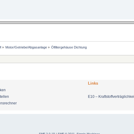
M
»
Motor/Getriebe/Abgasanlage
»
Ölfiltergehäuse Dichtung
Links
nken
tellen
E10 – Kraftstoffverträglichkei
onsrechner
SMF 2.0.15
|
SMF © 2011
,
Simple Machines