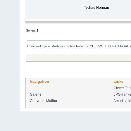
Tschau Norman
Seiten:
1
Chevrolet Epica, Malibu & Captiva Forum
»
CHEVROLET EPICA FORU
Navigation
Links
Clever Ta
Galerie
LPG-Tanks
Chevrolet Malibu
Amortisati