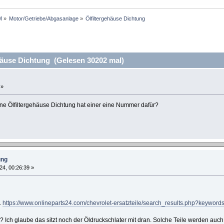
M
»
Motor/Getriebe/Abgasanlage
»
Ölfiltergehäuse Dichtung
häuse Dichtung (Gelesen 30202 mal)
 »
ine Ölfiltergehäuse Dichtung hat einer eine Nummer dafür?
ung
24, 00:26:39 »
.
https://www.onlineparts24.com/chevrolet-ersatzteile/search_results.php?keywo
t? Ich glaube das sitzt noch der Öldruckschlater mit dran. Solche Teile werden auch