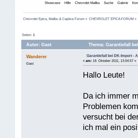
Übersicht
Showcase
Hilfe
Chevrolet Malibu
Suche
Galerie
Kon
Chevrolet Epica, Malibu & Captiva Forum
»
CHEVROLET EPICA FORUM
»
Seiten:
1
Autor: Gast
Thema: Garantiefall be
Garantiefall bei DK-Import -
Wanderer
«
am:
18. Oktober 2011, 13:04:57 »
Gast
Hallo Leute!
Da ich immer m
Problemen kom
versucht bei de
ich mal ein posi