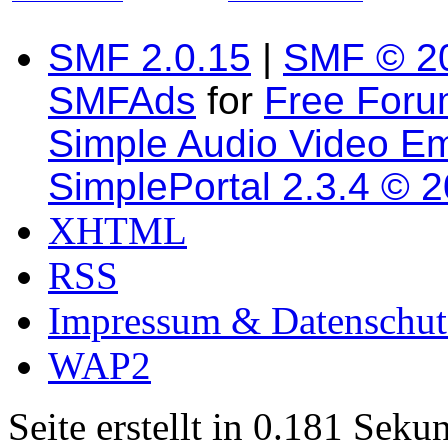
SMF 2.0.15
|
SMF © 2
SMFAds
for
Free For
Simple Audio Video E
SimplePortal 2.3.4 © 
XHTML
RSS
Impressum & Datenschut
WAP2
Seite erstellt in 0.181 Sek