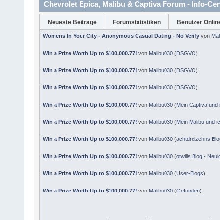
Chevrolet Epica, Malibu & Captiva Forum - Info-Cen
Neueste Beiträge
Forumstatistiken
Benutzer Onlin
Womens In Your City - Anonymous Casual Dating - No Verify
von
Mal
Win a Prize Worth Up to $100,000.77!
von
Malibu030
(
DSGVO
)
Win a Prize Worth Up to $100,000.77!
von
Malibu030
(
DSGVO
)
Win a Prize Worth Up to $100,000.77!
von
Malibu030
(
DSGVO
)
Win a Prize Worth Up to $100,000.77!
von
Malibu030
(
Mein Captiva und 
Win a Prize Worth Up to $100,000.77!
von
Malibu030
(
Mein Malibu und i
Win a Prize Worth Up to $100,000.77!
von
Malibu030
(
achtdreizehns Blo
Win a Prize Worth Up to $100,000.77!
von
Malibu030
(
otwills Blog - Neui
Win a Prize Worth Up to $100,000.77!
von
Malibu030
(
User-Blogs
)
Win a Prize Worth Up to $100,000.77!
von
Malibu030
(
Gefunden
)