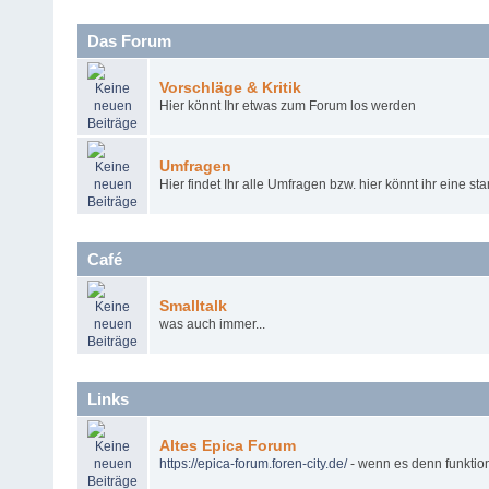
Das Forum
Vorschläge & Kritik
Hier könnt Ihr etwas zum Forum los werden
Umfragen
Hier findet Ihr alle Umfragen bzw. hier könnt ihr eine sta
Café
Smalltalk
was auch immer...
Links
Altes Epica Forum
https
://
epica
-
forum
.
foren
-
city
.
de
/
- wenn es denn funktion