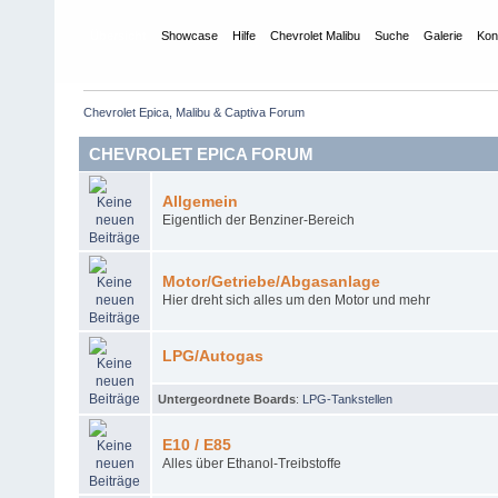
Übersicht
Showcase
Hilfe
Chevrolet Malibu
Suche
Galerie
Kon
Chevrolet Epica, Malibu & Captiva Forum
CHEVROLET EPICA FORUM
Allgemein
Eigentlich der Benziner-Bereich
Motor/Getriebe/Abgasanlage
Hier dreht sich alles um den Motor und mehr
LPG/Autogas
Untergeordnete Boards
:
LPG-Tankstellen
E10 / E85
Alles über Ethanol-Treibstoffe