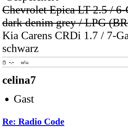
Chevrolet Epica LT 2.5 / 6
dark denim grey / LPG (B
Kia Carens CRDi 1.7 / 7-G
schwarz
celina7
Gast
Re: Radio Code