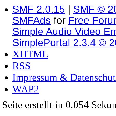
SMF 2.0.15
|
SMF © 2
SMFAds
for
Free For
Simple Audio Video E
SimplePortal 2.3.4 © 
XHTML
RSS
Impressum & Datenschut
WAP2
Seite erstellt in 0.054 Sek