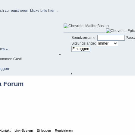
u registrieren, klicke bitte hier ...
____________________
Benutzername:
Passw
Sitzungslänge:
ica »
kommen Gast!
oggen
Kontakt
Link-System
Einloggen
Registrieren