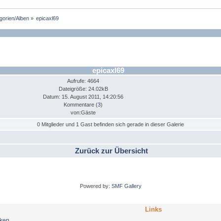
egorien/Alben
»
epicaxl69
epicaxl69
Aufrufe: 4664
Dateigröße: 24.02kB
Datum: 15. August 2011, 14:20:56
Kommentare (
3
)
von:Gäste
0 Mitglieder und 1 Gast befinden sich gerade in dieser Galerie
Zurück zur Übersicht
Powered by:
SMF Gallery
Links
nken