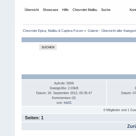
Übersicht
Showcase
Hilfe
Chevrolet Malibu
Suche
Galerie
Kon
Chevrolet Epica, Malibu & Captiva Forum
»
Galerie - Übersicht aller Kategor
SUCHEN
Aufrufe: 5056
Dateigröße: 2.03kB
Datum: 26. September 2012, 05:35:47
Datum: 07
Kommentare (
0
)
von:
Inti31
0 Mitglieder und 1 Gas
Seiten:
1
Zur