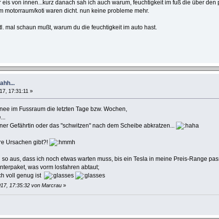
 eis von innen...kurz danach sah ich auch warum, feuchtigkeit im fuß die über den 
im motorraum/koti waren dicht. nun keine probleme mehr.
. mal schaun mußt, warum du die feuchtigkeit im auto hast.
hh...
17, 17:31:11 »
chnee im Fussraum die letzten Tage bzw. Wochen,
...
iner Gefährtin oder das "schwitzen" nach dem Scheibe abkratzen...
re Ursachen gibt?!
l so aus, dass ich noch etwas warten muss, bis ein Tesla in meine Preis-Range pas
nterpaket, was vorm losfahren abtaut;
ch voll genug ist
017, 17:35:32 von Marcrau
»