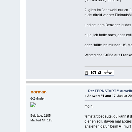
2. gibts im Jahr wohl nur ca.
nicht direkt vor ner EinkaufsM
und bei nem Benziner ist das
nuja, ich hoffe noch, dass ev
oder "hätte ich mir nen US-M
Winterliche Grüße aus Frank
Re: FERNSTART !! auweiha
norman
«
Antwort #1 am:
17. Januar 20
6-Zylinder
moin,
Beiträge: 1105
fernstart bedeute, du kannst 
Mitglied Nº: 115
dienen soll. davon mal abge
anziehen dafür. beim AT muß 