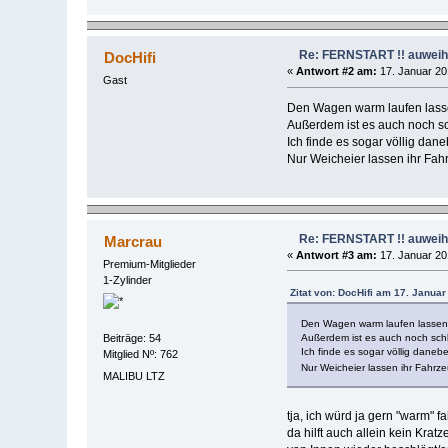
Re: FERNSTART !! auweiha
DocHifi
«
Antwort #2 am:
17. Januar 20
Gast
Den Wagen warm laufen lassen 
Außerdem ist es auch noch sc
Ich finde es sogar völlig dan
Nur Weicheier lassen ihr Fah
Re: FERNSTART !! auweiha
Marcrau
«
Antwort #3 am:
17. Januar 20
Premium-Mitglieder
1-Zylinder
Zitat von: DocHifi am 17. Januar
Den Wagen warm laufen lassen i
Außerdem ist es auch noch schl
Beiträge: 54
Ich finde es sogar völlig daneb
Mitglied Nº: 762
Nur Weicheier lassen ihr Fahrz
MALIBU LTZ
tja, ich würd ja gern "warm" f
da hilft auch allein kein Kra