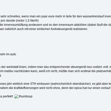
sehr schnelles, wenn man ein paar eure mehr in teile für den wasserkreislauf inves
 pro stunde (motor 1,5 liter/h)
e innenraumlüftung ansteuern und so den innenraum abkühlen (dabei läuft die stan
man natürlich auch mit einer einfachen funksteuergerät realisieren.
mehr im auto
 der werkstatt lösen, indem man das entsprechende steuergerät neu codiert. evtl.
m malibu nachtrüsten kann, weiß ich nicht, müßte man sich erstmal die platzverhä
g.
eses jahr wirklich eine STH einbauen (wahrscheinlich ebersbächer). es gibt aber
allem die kraftstoffversorgen wird nicht ohne, denn der epica hat nur einen vorla
ica perfekt!