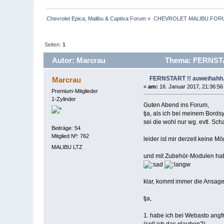
Chevrolet Epica, Malibu & Captiva Forum
»
CHEVROLET MALIBU FOR
Seiten:
1
Autor: Marcrau
Thema: FERNSTAR
FERNSTART !! auweihahh.
Marcrau
«
am:
16. Januar 2017, 21:36:56
Premium-Mitglieder
1-Zylinder
Guten Abend ins Forum,
tja, als ich bei meinem Bordsy
sei die wohl nur wg. evtl. Scha
Beiträge: 54
Mitglied Nº: 762
leider ist mir derzeit keine M
MALIBU LTZ
und mit Zubehör-Modulen habe
klar, kommt immer die Ansage,
tja,
1. habe ich bei Webasto angf
(soll ich das glauben?)