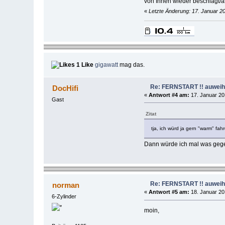
von Innen wieder beschlägt/an
«
Letzte Änderung: 17. Januar 2
1 Like
gigawatt
mag das.
Re: FERNSTART !! auweiha
DocHifi
«
Antwort #4 am:
17. Januar 20
Gast
Zitat
tja, ich würd ja gern "warm" fah
Dann würde ich mal was gegen 
Re: FERNSTART !! auweiha
norman
«
Antwort #5 am:
18. Januar 20
6-Zylinder
moin,