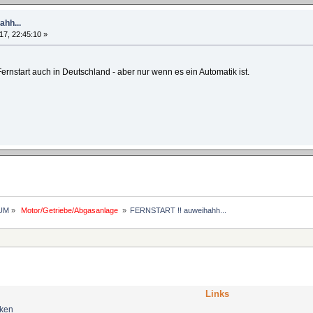
hh...
17, 22:45:10 »
rnstart auch in Deutschland - aber nur wenn es ein Automatik ist.
UM
»
 Motor/Getriebe/Abgasanlage 
»
FERNSTART !! auweihahh...
Links
nken