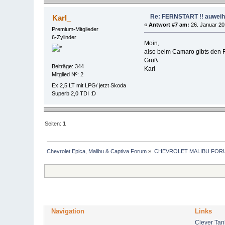
Re: FERNSTART !! auweiha
Karl_
«
Antwort #7 am:
26. Januar 20
Premium-Mitglieder
6-Zylinder
Moin,
also beim Camaro gibts den Fe
Gruß
Beiträge: 344
Karl
Mitglied Nº: 2
Ex 2,5 LT mit LPG/ jetzt Skoda
Superb 2,0 TDI :D
Seiten:
1
Chevrolet Epica, Malibu & Captiva Forum
»
CHEVROLET MALIBU FOR
Navigation
Links
Clever Ta