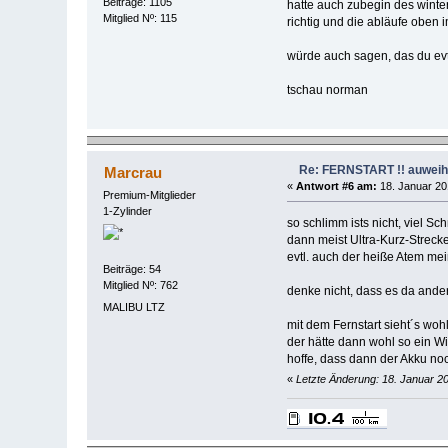
Beiträge: 1105
hatte auch zubegin des winter
Mitglied Nº: 115
richtig und die abläufe oben 
würde auch sagen, das du evtl
tschau norman
Re: FERNSTART !! auweiha
Marcrau
«
Antwort #6 am:
18. Januar 20
Premium-Mitglieder
1-Zylinder
so schlimm ists nicht, viel S
dann meist Ultra-Kurz-Strecke
evtl. auch der heiße Atem me
Beiträge: 54
Mitglied Nº: 762
denke nicht, dass es da ande
MALIBU LTZ
mit dem Fernstart sieht´s woh
der hätte dann wohl so ein Wi
hoffe, dass dann der Akku no
«
Letzte Änderung: 18. Januar 2