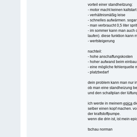
vorteil einer standheitzung:
- motor macht keinen kaltstart
- verhältnismäßig leise
- schnelles aufwärmen. sogar 
- man verbraucht 0,5 liter sprit
- im sommer kann man auch di
laufen). diese funktion kann 
- wertsteigerung
nachteil:
- hohe anschaffungskosten
- hoher aufwand beim einbau
- eine mögliche fehlerquelle 
- platzbedarf
dein problem kann man nur in
ob man eine standheizung bei
und den schaltplan der lüftun
ich werde in meinem
epica
di
selber einen kopf machen. vor
der kraftstoffpumpe.
wenn die drin ist, ist mein ep
tschau norman