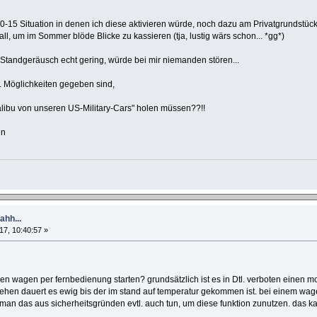
 10-15 Situation in denen ich diese aktivieren würde, noch dazu am Privatgrundstück
all, um im Sommer blöde Blicke zu kassieren (tja, lustig wärs schon... *gg*)
 Standgeräusch echt gering, würde bei mir niemanden stören...
tl. Möglichkeiten gegeben sind,
alibu von unseren US-Military-Cars" holen müssen??!!
en
hh...
17, 10:40:57 »
den wagen per fernbedienung starten? grundsätzlich ist es in Dtl. verboten einen 
sehen dauert es ewig bis der im stand auf temperatur gekommen ist. bei einem w
man das aus sicherheitsgründen evtl. auch tun, um diese funktion zunutzen. das k