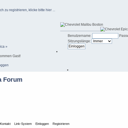
u registrieren, klicke bitte hier ...
____________________
Benutzername:
Passw
Sitzungslänge:
ica »
kommen Gast!
oggen
Kontakt
Link-System
Einloggen
Registrieren