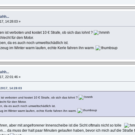
hh...
17, 14:28:03 »
ist verboten und kostet 10 € Strafe, ob sich das lohnt ?
hlecht für den Motor.
eben, da es auch noch umweltschädlich ist.
rzeug im Winter warm laufen, echte Kerle fahren ihn warm.
hh...
17, 22:01:46 »
 2017, 14:28:03
st verboten und kostet 10 € Strafe, ob sich das lohnt ?
echt für den Motor.
en, da es auch noch umweltschädlich ist.
eug im Winter warm laufen, echte Kerle fahren ihn warm.
ahren, aber mit angefrorener Innenscheibe ist die Sicht oftmals nicht so tolle
tzen.... da muss der halt paar Minuten gelaufen haben, bevor ich mich auf die Straß