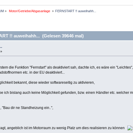
UM
»
 Motor/Getriebe/Abgasanlage 
»
FERNSTART !! auweihahh...
T !! auweihahh... (Gelesen 39646 mal)
..
 »
stem die Funktion "Fernstart" als deaktiviert sah, dachte ich, es wäre ein "Leichtes",
dstoffnormen etc. in der EU deaktiviert...
öglichkeit bekannt, diese wieder softwareseitig zu aktivieren,
 ich bislang auch keine Möglichkeit gefunden, bzw. einen Händler etc. welcher m
 "Bau dir ne Standheizung ein..",
ragt, angeblich ist im Motorraum zu wenig Platz um dies realisieren zu können