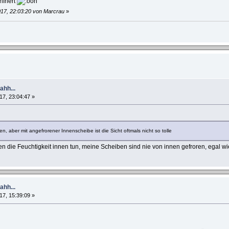
friert
017, 22:03:20 von Marcrau
»
hh...
17, 23:04:47 »
ren, aber mit angefrorener Innenscheibe ist die Sicht oftmals nicht so tolle
die Feuchtigkeit innen tun, meine Scheiben sind nie von innen gefroren, egal wie 
hh...
17, 15:39:09 »