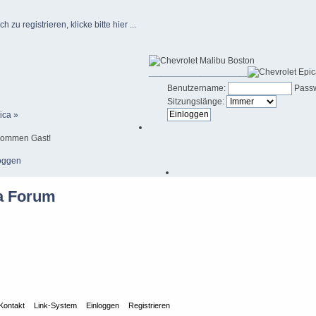
u registrieren, klicke bitte hier ...
____________________
Benutzername:
Passw
Sitzungslänge:
ica »
kommen Gast!
oggen
Kontakt
Link-System
Einloggen
Registrieren