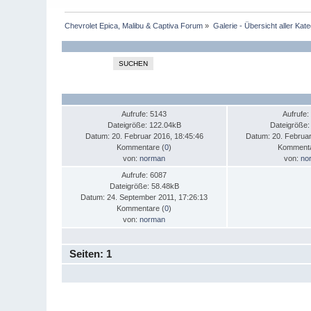
Chevrolet Epica, Malibu & Captiva Forum
»
Galerie - Übersicht aller Kat
SUCHEN
Aufrufe: 5143
Aufrufe:
Dateigröße: 122.04kB
Dateigröße:
Datum: 20. Februar 2016, 18:45:46
Datum: 20. Februar
Kommentare (
0
)
Kommenta
von:
norman
von:
no
Aufrufe: 6087
Dateigröße: 58.48kB
Datum: 24. September 2011, 17:26:13
Kommentare (
0
)
von:
norman
Seiten:
1