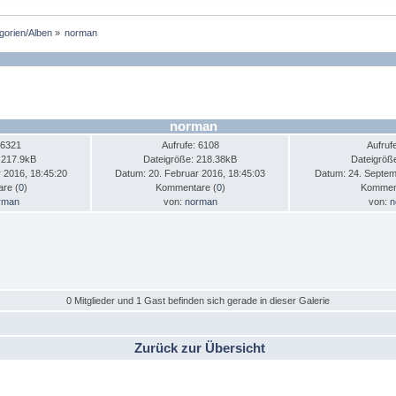
egorien/Alben
»
norman
norman
 6321
Aufrufe: 6108
Aufruf
 217.9kB
Dateigröße: 218.38kB
Dateigröß
 2016, 18:45:20
Datum: 20. Februar 2016, 18:45:03
Datum: 24. Septem
re (
0
)
Kommentare (
0
)
Komment
rman
von:
norman
von:
n
0 Mitglieder und 1 Gast befinden sich gerade in dieser Galerie
Zurück zur Übersicht