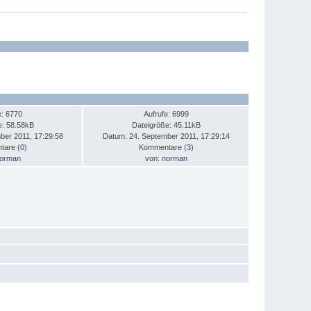
e: 6770
Aufrufe: 6999
e: 58.58kB
Dateigröße: 45.11kB
ber 2011, 17:29:58
Datum: 24. September 2011, 17:29:14
are (
0
)
Kommentare (
3
)
orman
von:
norman