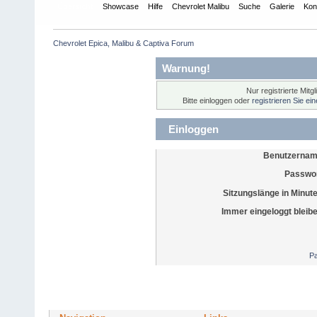
Übersicht
Showcase
Hilfe
Chevrolet Malibu
Suche
Galerie
Kon
Chevrolet Epica, Malibu & Captiva Forum
Warnung!
Nur registrierte Mitg
Bitte einloggen oder
registrieren Sie ei
Einloggen
Benutzernam
Passwor
Sitzungslänge in Minut
Immer eingeloggt bleib
Pa