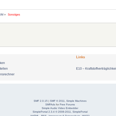
UM
»
 Sonstiges 
Links
nken
tellen
E10 – Kraftstoffverträglichkei
onsrechner
SMF 2.0.15
|
SMF © 2011
,
Simple Machines
SMFAds
for
Free Forums
Simple Audio Video Embedder
SimplePortal 2.3.4 © 2008-2011, SimplePortal
XHTML
RSS
Impressum & Datenschutz
WAP2