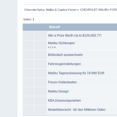
Chevrolet Epica, Malibu & Captiva Forum
»
CHEVROLET MALIBU FOR
Seiten:
1
Betreff
Win a Prize Worth Up to $100,000.77!
Malibu-Sichtungen
«
1
2
»
Brillenfach auswechseln
Fahrzeugeinstellungen
Malibu Tageszulassung für 19.990 EUR
Forum-Visitenkarten
Malibu Design
KBA Zulassungszahlen
Modellübersicht - für den Mittleren Osten