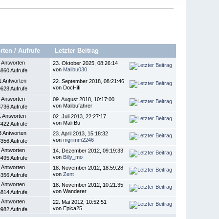
rten
/
Aufrufe
Letzter Beitrag
 Antworten
23. Oktober 2025, 08:26:14
von
Malibu030
860 Aufrufe
1 Antworten
22. September 2018, 08:21:46
von DocHifi
628 Aufrufe
 Antworten
09. August 2018, 10:17:00
von Malibufahrer
736 Aufrufe
1 Antworten
02. Juli 2013, 22:27:17
von Mali Bu
422 Aufrufe
3 Antworten
23. April 2013, 15:18:32
von
mgrimm2246
356 Aufrufe
 Antworten
14. Dezember 2012, 09:19:33
von
Billy_mo
495 Aufrufe
 Antworten
18. November 2012, 18:59:28
von
Zent
356 Aufrufe
 Antworten
18. November 2012, 10:21:35
von Wanderer
814 Aufrufe
 Antworten
22. Mai 2012, 10:52:51
von Epica25
982 Aufrufe