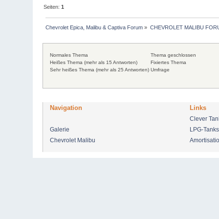
Seiten:
1
Chevrolet Epica, Malibu & Captiva Forum
»
CHEVROLET MALIBU FOR
Normales Thema
Thema geschlossen
Heißes Thema (mehr als 15 Antworten)
Fixiertes Thema
Sehr heißes Thema (mehr als 25 Antworten)
Umfrage
Navigation
Links
Clever Ta
Galerie
LPG-Tanks
Chevrolet Malibu
Amortisati