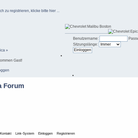
u registrieren, klicke bitte hier ...
____________________
Benutzername:
Passw
Sitzungslänge:
ica »
kommen Gast!
oggen
Kontakt
Link-System
Einloggen
Registrieren