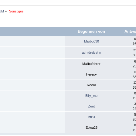
UM
»
 Sonstiges 
Begonnen von
Antwo
0
Malibu030
16
2
achtdreizehn
80
6
Malibufahrer
23
1
Heresy
33
1
Revilo
38
0
Billy_mo
19
3
Zent
24
5
Inti31
26
0
Epica25
19