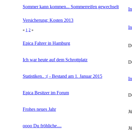
Sommer kann kommen... Sommerreifen gewechselt
In
Versicherung: Kosten 2013
In
«
1
2
»
Epica Fahrer in Hamburg
D
Ich war heute auf dem Schrottplatz
D
Statistiken.. :( - Bestand am 1. Januar 2015
In
Epica Besitzer im Forum
D
Frohes neues Jahr
J
oooo Du fröhliche....
J