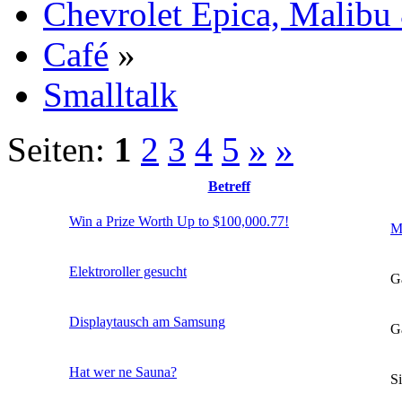
Chevrolet Epica, Malibu
Café
»
Smalltalk
Seiten:
1
2
3
4
5
»
»
Betreff
Win a Prize Worth Up to $100,000.77!
M
Elektroroller gesucht
G
Displaytausch am Samsung
G
Hat wer ne Sauna?
S