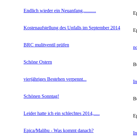
Endlich wieder ein Neuanfang,..........
E
Kostenaufstellung des Unfalls im September 2014
E
BRC mulitventil prüfen
n
Schöne Ostern
B
vierjähriges Bestehen verpennt...
In
Schönen Sonntag!
B
Leider hatte ich ein schlechtes 2014,.....
E
Epica/Malibu - Was kommt danach?
In