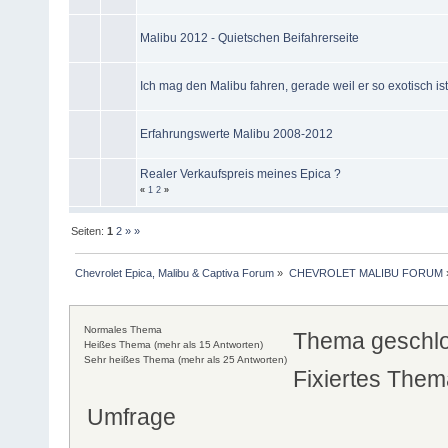
Malibu 2012 - Quietschen Beifahrerseite
Ich mag den Malibu fahren, gerade weil er so exotisch ist
Erfahrungswerte Malibu 2008-2012
Realer Verkaufspreis meines Epica ?
«
1
2
»
Seiten:
1
2
»
»
Chevrolet Epica, Malibu & Captiva Forum
»
CHEVROLET MALIBU FORUM
Normales Thema
Thema geschl
Heißes Thema (mehr als 15 Antworten)
Sehr heißes Thema (mehr als 25 Antworten)
Fixiertes Them
Umfrage