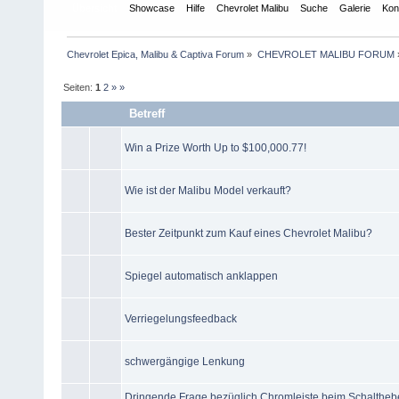
Übersicht
Showcase
Hilfe
Chevrolet Malibu
Suche
Galerie
Kon
Chevrolet Epica, Malibu & Captiva Forum
»
CHEVROLET MALIBU FORUM
Seiten:
1
2
»
»
Betreff
Win a Prize Worth Up to $100,000.77!
Wie ist der Malibu Model verkauft?
Bester Zeitpunkt zum Kauf eines Chevrolet Malibu?
Spiegel automatisch anklappen
Verriegelungsfeedback
schwergängige Lenkung
Dringende Frage bezüglich Chromleiste beim Schaltheb