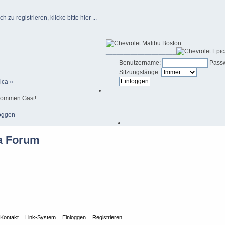
u registrieren, klicke bitte hier ...
____________________
Benutzername:
Passw
Sitzungslänge:
ica »
kommen Gast!
oggen
Kontakt
Link-System
Einloggen
Registrieren