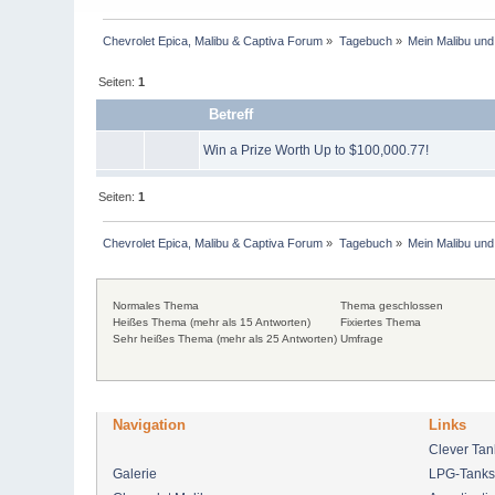
Chevrolet Epica, Malibu & Captiva Forum
»
Tagebuch
»
Mein Malibu und
Seiten:
1
Betreff
Win a Prize Worth Up to $100,000.77!
Seiten:
1
Chevrolet Epica, Malibu & Captiva Forum
»
Tagebuch
»
Mein Malibu und
Normales Thema
Thema geschlossen
Heißes Thema (mehr als 15 Antworten)
Fixiertes Thema
Sehr heißes Thema (mehr als 25 Antworten)
Umfrage
Navigation
Links
Clever Ta
Galerie
LPG-Tanks