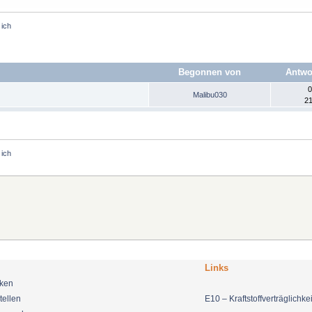
 ich
Begonnen von
Antwo
0
Malibu030
21
 ich
Links
nken
tellen
E10 – Kraftstoffverträglichkei