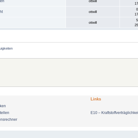
nen
ottwill
17
0
ht
ottwill
17
5
ottwill
25
uigkeiten
Links
nken
tellen
E10 – Kraftstoffverträglichkei
onsrechner