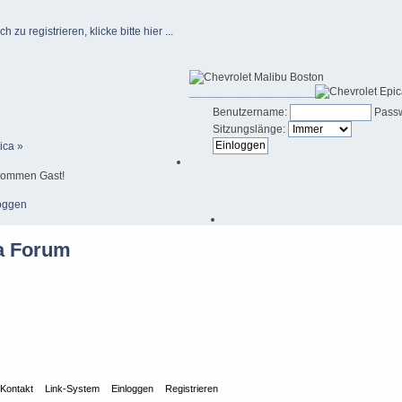
u registrieren, klicke bitte hier ...
____________________
Benutzername:
Passw
Sitzungslänge:
ica »
kommen Gast!
oggen
Kontakt
Link-System
Einloggen
Registrieren