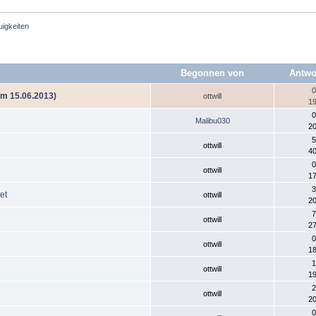
uigkeiten
Begonnen von
Antwo
0
am 15.06.2013)
ottwill
19
0
Malibu030
20
5
ottwill
40
0
ottwill
17
3
et
ottwill
20
7
ottwill
27
0
ottwill
18
1
ottwill
19
2
ottwill
20
0