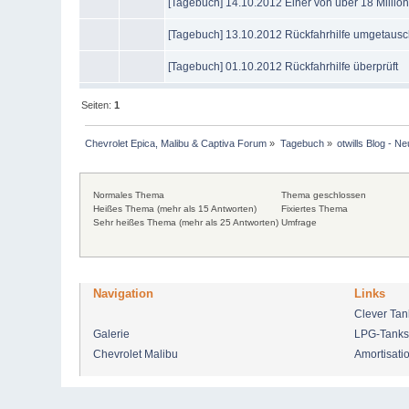
[Tagebuch] 14.10.2012 Einer von über 18 Millio
[Tagebuch] 13.10.2012 Rückfahrhilfe umgetausc
[Tagebuch] 01.10.2012 Rückfahrhilfe überprüft
Seiten:
1
Chevrolet Epica, Malibu & Captiva Forum
»
Tagebuch
»
otwills Blog - Ne
Normales Thema
Thema geschlossen
Heißes Thema (mehr als 15 Antworten)
Fixiertes Thema
Sehr heißes Thema (mehr als 25 Antworten)
Umfrage
Navigation
Links
Clever Ta
Galerie
LPG-Tanks
Chevrolet Malibu
Amortisati