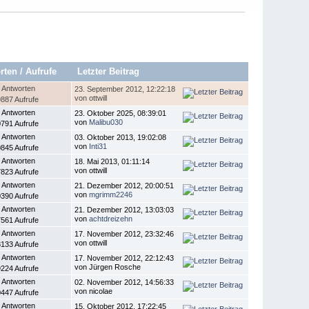
rten
/
Aufrufe
Letzter Beitrag
 Antworten
23. September 2012, 12:22:18
von ottwill
887 Aufrufe
 Antworten
23. Oktober 2025, 08:39:01
von
Malibu030
791 Aufrufe
 Antworten
03. Oktober 2013, 19:02:08
von
Inti31
845 Aufrufe
 Antworten
18. Mai 2013, 01:11:14
von ottwill
823 Aufrufe
 Antworten
21. Dezember 2012, 20:00:51
von
mgrimm2246
390 Aufrufe
 Antworten
21. Dezember 2012, 13:03:03
von
achtdreizehn
561 Aufrufe
 Antworten
17. November 2012, 23:32:46
von ottwill
133 Aufrufe
 Antworten
17. November 2012, 22:12:43
von Jürgen Rosche
224 Aufrufe
 Antworten
02. November 2012, 14:56:33
von nicolae
447 Aufrufe
 Antworten
15. Oktober 2012, 17:22:45