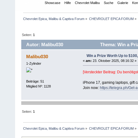
Übersicht
Showcase
Hilfe
Chevrolet Malibu
Suche
Galerie
Kon
Chevrolet Epica, Malibu & Captiva Forum
»
CHEVROLET EPICA FORUM
»
Seiten:
1
Autor: Malibu030
Thema: Win a Priz
Win a Prize Worth Up to $100
Malibu030
«
am:
23. Oktober 2025, 08:16:32 »
1-Zylinder
[Versteckter Beitrag: Du benötigst
Beiträge: 51
iPhone 17, gaming laptops, gift c
Mitglied Nº: 1128
Join now:
https://telegra.ph/Get
Seiten:
1
Chevrolet Epica, Malibu & Captiva Forum
»
CHEVROLET EPICA FORUM
»