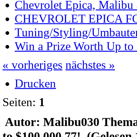
Chevrolet Epica, Malibu
CHEVROLET EPICA 
Tuning/Styling/Umbaute
Win a Prize Worth Up to
« vorheriges
nächstes »
Drucken
Seiten:
1
Autor: Malibu030
Thema:
to $100,000.77! (Gelesen