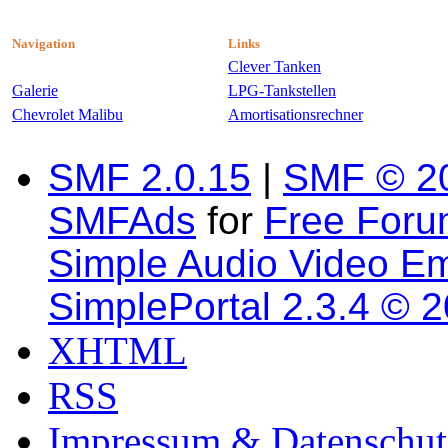
Navigation
Links
Clever Tanken
Galerie
LPG-Tankstellen
Chevrolet Malibu
Amortisationsrechner
SMF 2.0.15
|
SMF © 2
SMFAds
for
Free For
Simple Audio Video E
SimplePortal 2.3.4 © 
XHTML
RSS
Impressum & Datenschut