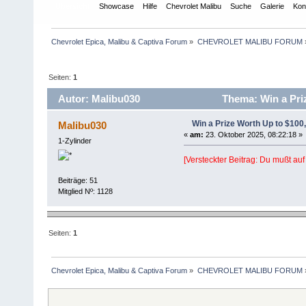
Übersicht
Showcase
Hilfe
Chevrolet Malibu
Suche
Galerie
Kon
Chevrolet Epica, Malibu & Captiva Forum
»
CHEVROLET MALIBU FORUM
Seiten:
1
Autor: Malibu030
Thema: Win a Priz
Win a Prize Worth Up to $100
Malibu030
«
am:
23. Oktober 2025, 08:22:18 »
1-Zylinder
[Versteckter Beitrag: Du mußt auf
Beiträge: 51
Mitglied Nº: 1128
Seiten:
1
Chevrolet Epica, Malibu & Captiva Forum
»
CHEVROLET MALIBU FORUM