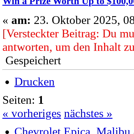
Win a Prize Worth Up to $100,0
«
am:
23. Oktober 2025, 08
[Versteckter Beitrag: Du mu
antworten, um den Inhalt zu
Gespeichert
Drucken
Seiten:
1
« vorheriges
nächstes »
Chevrolet Epica, Malibu