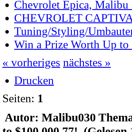
Chevrolet Epica, Malibu
CHEVROLET CAPTIV
Tuning/Styling/Umbaute
Win a Prize Worth Up to
« vorheriges
nächstes »
Drucken
Seiten:
1
Autor: Malibu030
Thema:
to $100,000.77! (Gelesen