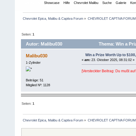
Übersicht
Showcase
Hilfe
Chevrolet Malibu
Suche
Galerie
Kon
Chevrolet Epica, Malibu & Captiva Forum
»
CHEVROLET CAPTIVA FORUM
Seiten:
1
Autor: Malibu030
Thema: Win a Priz
Win a Prize Worth Up to $100
Malibu030
«
am:
23. Oktober 2025, 08:31:02 »
1-Zylinder
[Versteckter Beitrag: Du mußt auf
Beiträge: 51
Mitglied Nº: 1128
Seiten:
1
Chevrolet Epica, Malibu & Captiva Forum
»
CHEVROLET CAPTIVA FORUM