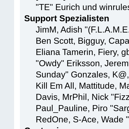
"TE" Eurich und winrule
Support Spezialisten
JimM, Adish "(F.L.A.M.E.
Ben Scott, Bigguy, Cap
Eliana Tamerin, Fiery, g
"Owdy" Eriksson, Jeremy 
Sunday" Gonzales, K@, 
Kill Em All, Mattitude, M
Davis, MrPhil, Nick "Fiz
Paul_Pauline, Piro "Sar
RedOne, S-Ace, Wade "