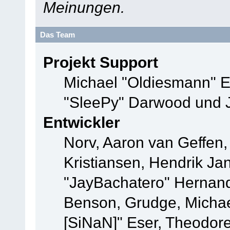
Meinungen.
Das Team
Projekt Support
Michael "Oldiesmann" 
"SleePy" Darwood und J
Entwickler
Norv, Aaron van Geffen,
Kristiansen, Hendrik Ja
"JayBachatero" Hernand
Benson, Grudge, Michael
[SiNaN]" Eser, Theodore