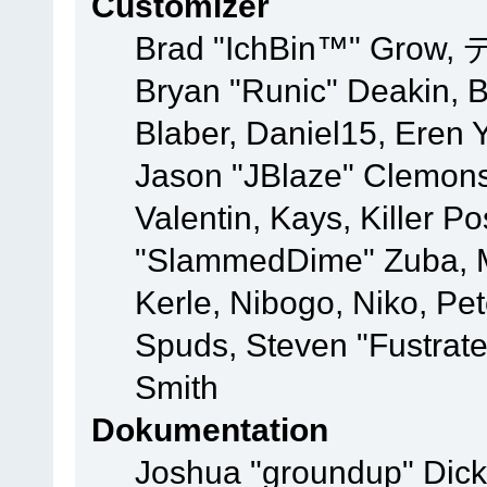
Customizer
Brad "IchBin™" Grow, 
Bryan "Runic" Deakin, 
Blaber, Daniel15, Eren 
Jason "JBlaze" Clemons
Valentin, Kays, Killer P
"SlammedDime" Zuba, M
Kerle, Nibogo, Niko, Pet
Spuds, Steven "Fustrat
Smith
Dokumentation
Joshua "groundup" Dicke