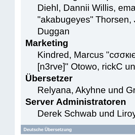
Diehl, Dannii Willis, e
"akabugeyes" Thorsen, J
Duggan
Marketing
Kindred, Marcus "cσσкι
[n3rve]" Otowo, rickC u
Übersetzer
Relyana, Akyhne und G
Server Administratoren
Derek Schwab und Liroy
Deutsche Übersetzung