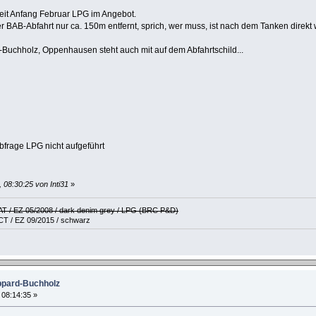
eit Anfang Februar LPG im Angebot.
r BAB-Abfahrt nur ca. 150m entfernt, sprich, wer muss, ist nach dem Tanken direkt 
-Buchholz, Oppenhausen steht auch mit auf dem Abfahrtschild...
abfrage LPG nicht aufgeführt
 08:30:25 von Inti31
»
 AT / EZ 05/2008 / dark denim grey / LPG (BRC P&D)
CT / EZ 09/2015 / schwarz
ppard-Buchholz
, 08:14:35 »