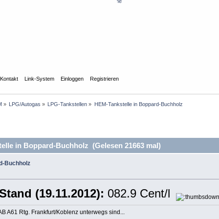
Registrierungs-/Loginprobleme
?
Kontakt
Link-System
Einloggen
Registrieren
M
»
LPG/Autogas
»
LPG-Tankstellen
»
HEM-Tankstelle in Boppard-Buchholz
lle in Boppard-Buchholz (Gelesen 21663 mal)
rd-Buchholz
Stand (19.11.2012):
082.9 Cent/l
BAB A61 Rtg. Frankfurt/Koblenz unterwegs sind...