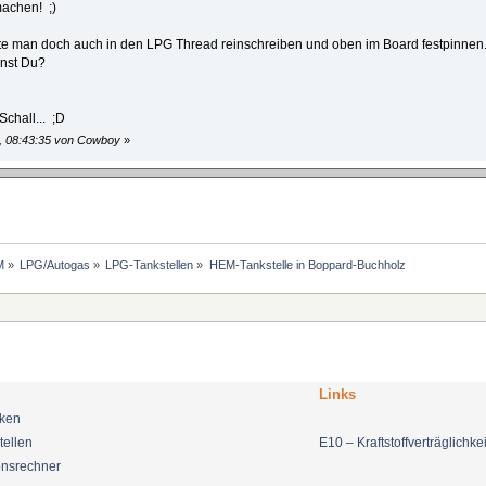
achen! ;)
nte man doch auch in den LPG Thread reinschreiben und oben im Board festpinnen..
inst Du?
Schall... ;D
1, 08:43:35 von Cowboy
»
M
»
LPG/Autogas
»
LPG-Tankstellen
»
HEM-Tankstelle in Boppard-Buchholz
Links
nken
tellen
E10 – Kraftstoffverträglichkei
onsrechner