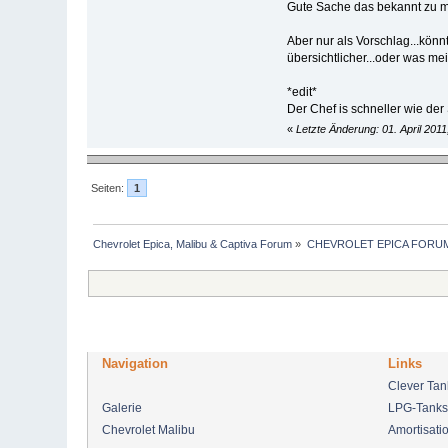
Gute Sache das bekannt zu m
Aber nur als Vorschlag...kön
übersichtlicher...oder was me
*edit*
Der Chef is schneller wie der 
«
Letzte Änderung: 01. April 201
Seiten:
1
Chevrolet Epica, Malibu & Captiva Forum
»
CHEVROLET EPICA FORU
Navigation
Links
Clever Ta
Galerie
LPG-Tanks
Chevrolet Malibu
Amortisati