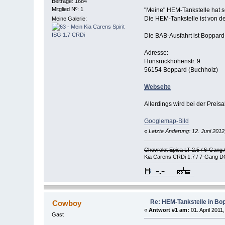
Beiträge: 1684
Mitglied Nº: 1
"Meine" HEM-Tankstelle hat s
Die HEM-Tankstelle ist von de
Meine Galerie:
Die BAB-Ausfahrt ist Boppard
Adresse:
Hunsrückhöhenstr. 9
56154 Boppard (Buchholz)
Webseite
Allerdings wird bei der Preis
Googlemap-Bild
«
Letzte Änderung: 12. Juni 2012,
Chevrolet Epica LT 2.5 / 6-Gang
Kia Carens CRDi 1.7 / 7-Gang D
Re: HEM-Tankstelle in Bo
Cowboy
«
Antwort #1 am:
01. April 2011
Gast