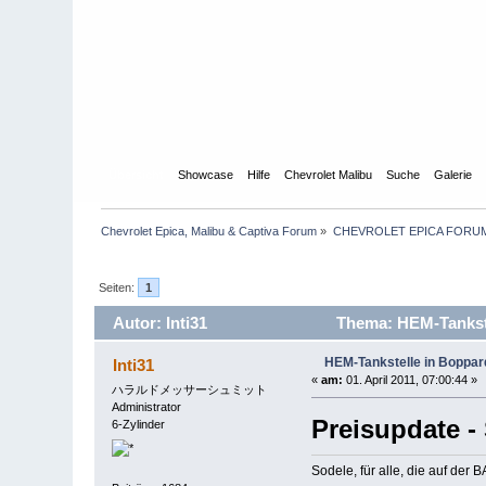
Übersicht
Showcase
Hilfe
Chevrolet Malibu
Suche
Galerie
Chevrolet Epica, Malibu & Captiva Forum
»
CHEVROLET EPICA FORU
Seiten:
1
Autor: Inti31
Thema: HEM-Tankste
HEM-Tankstelle in Boppa
Inti31
«
am:
01. April 2011, 07:00:44 »
ハラルドメッサーシュミット
Administrator
Preisupdate - 
6-Zylinder
Sodele, für alle, die auf der 