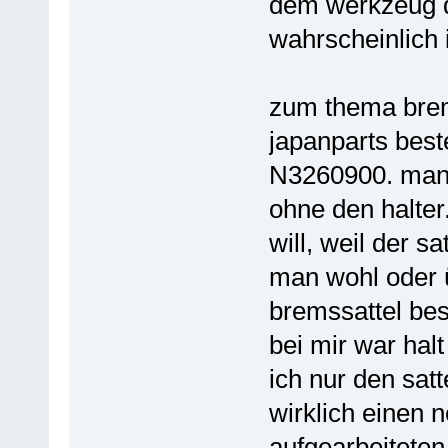
dem werkzeug d
wahrscheinlich
zum thema brems
japanparts beste
N3260900. man 
ohne den halter
will, weil der s
man wohl oder ü
bremssattel best
bei mir war hal
ich nur den sat
wirklich einen 
aufgearbeiteten