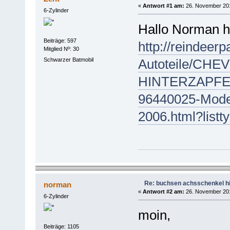
«
Antwort #1 am:
26. November 201
6-Zylinder
Hallo Norman h
Beiträge: 597
http://reindeerp
Mitglied Nº: 30
Schwarzer Batmobil
Autoteile/CH
HINTERZAPFEN
96440025-Mod
2006.html?list
Re: buchsen achsschenkel h
norman
«
Antwort #2 am:
26. November 201
6-Zylinder
moin,
Beiträge: 1105