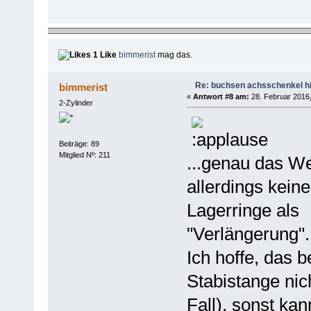
1 Like
bimmerist
mag das.
Re: buchsen achsschenkel h
bimmerist
«
Antwort #8 am:
28. Februar 2016,
2-Zylinder
Beiträge: 89
Mitglied Nº: 211
...genau das We
allerdings kein
Lagerringe als
"Verlängerung".
Ich hoffe, das 
Stabistange nic
Fall), sonst kan