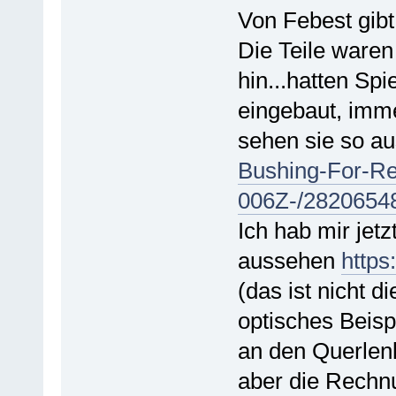
Von Febest gib
Die Teile waren
hin...hatten Sp
eingebaut, imme
sehen sie so a
Bushing-For-R
006Z-/2820654
Ich hab mir jetz
aussehen
https
(das ist nicht d
optisches Beispi
an den Querlenk
aber die Rechnu