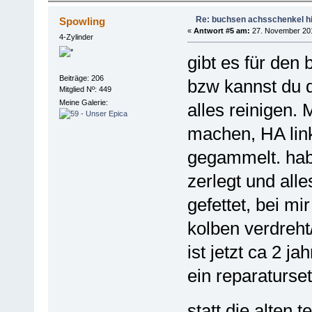
Re: buchsen achsschenkel h
Spowling
«
Antwort #5 am:
27. November 201
4-Zylinder
gibt es für den 
Beiträge: 206
bzw kannst du 
Mitglied Nº: 449
Meine Galerie:
alles reinigen.
machen, HA link
gegammelt. habe
zerlegt und all
gefettet, bei m
kolben verdreht/
ist jetzt ca 2 jah
ein reparaturse
statt die alten