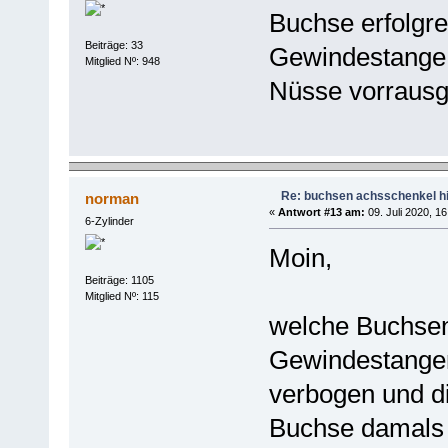
Buchse erfolgre
Beiträge: 33
Gewindestange 
Mitglied Nº: 948
Nüsse vorrausg
Re: buchsen achsschenkel h
norman
«
Antwort #13 am:
09. Juli 2020, 16
6-Zylinder
Moin,
Beiträge: 1105
Mitglied Nº: 115
welche Buchsen 
Gewindestangen
verbogen und d
Buchse damals 