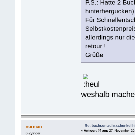
P.S.: Hatte 2 Buc
hinterhergucken)
Für Schnellentsc
Selbstkostenprei
allerdings nur d
retour !
Grüße
weshalb mache 
Re: buchsen achsschenkel h
norman
«
Antwort #4 am:
27. November 201
6-Zylinder