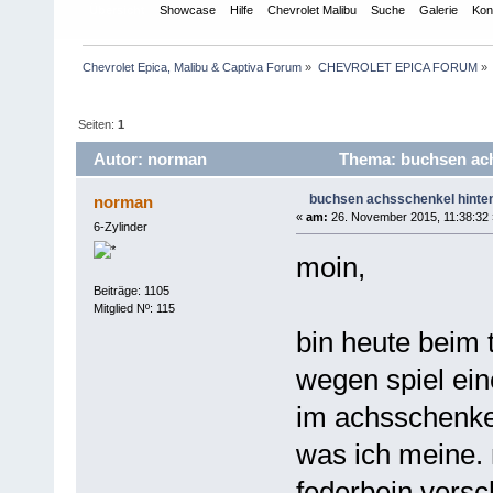
Übersicht
Showcase
Hilfe
Chevrolet Malibu
Suche
Galerie
Kon
Chevrolet Epica, Malibu & Captiva Forum
»
CHEVROLET EPICA FORUM
»
Seiten:
1
Autor: norman
Thema: buchsen ach
buchsen achsschenkel hinte
norman
«
am:
26. November 2015, 11:38:32 
6-Zylinder
moin,
Beiträge: 1105
Mitglied Nº: 115
bin heute beim 
wegen spiel eine
im achsschenkel
was ich meine.
federbein versch