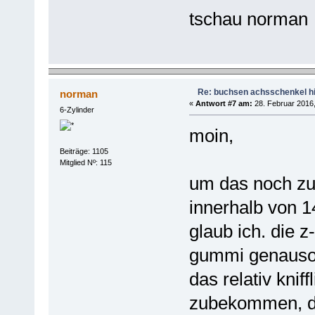
tschau norman
Re: buchsen achsschenkel h
norman
«
Antwort #7 am:
28. Februar 2016,
6-Zylinder
moin,
Beiträge: 1105
Mitglied Nº: 115
um das noch zu
innerhalb von 1
glaub ich. die 
gummi genauso br
das relativ kni
zubekommen, da