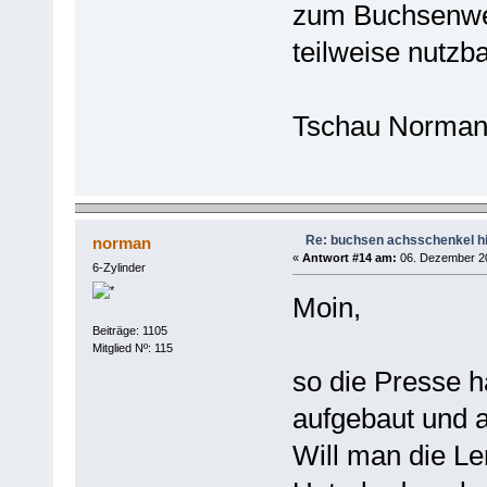
zum Buchsenwech
teilweise nutzb
Tschau Norma
Re: buchsen achsschenkel h
norman
«
Antwort #14 am:
06. Dezember 20
6-Zylinder
Moin,
Beiträge: 1105
Mitglied Nº: 115
so die Presse h
aufgebaut und a
Will man die L