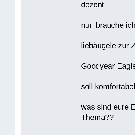
dezent;
nun brauche ic
liebäugele zur Z
Goodyear Eagl
soll komfortabe
was sind eure 
Thema??