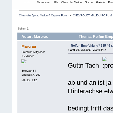
Übersicht
Showcase
Hilfe
Chevrolet Malibu
Suche
Galerie
Kon
Chevrolet Epica, Malibu & Captiva Forum
»
CHEVROLET MALIBU FORUM
Seiten:
1
Autor: Marcrau
Thema: Reifen Empf
Reifen Empfehlung? 245 45 r
Marcrau
«
am:
16. Mai 2017, 20:45:34 »
Premium-Mitglieder
1-Zylinder
Guttn Tach
Beiträge: 54
Mitglied Nº: 762
MALIBU LTZ
ab und an ist j
Hinterachse etwa
bedingt trifft da