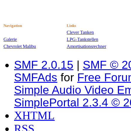
Navigation
Links
Clever Tanken
Galerie
LPG-Tankstellen
Chevrolet Malibu
Amortisationsrechner
SMF 2.0.15
|
SMF © 2
SMFAds
for
Free For
Simple Audio Video E
SimplePortal 2.3.4 © 
XHTML
RSS